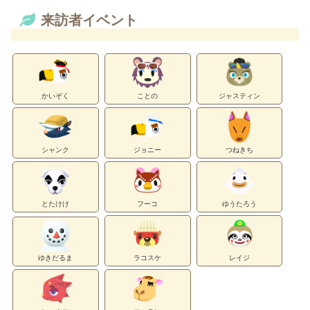
来訪者イベント
かいぞく
ことの
ジャスティン
シャンク
ジョニー
つねきち
とたけけ
フーコ
ゆうたろう
ゆきだるま
ラコスケ
レイジ