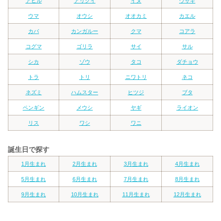
アヒル
アリクイ
イヌ
ウサギ
ウマ
オウシ
オオカミ
カエル
カバ
カンガルー
クマ
コアラ
コグマ
ゴリラ
サイ
サル
シカ
ゾウ
タコ
ダチョウ
トラ
トリ
ニワトリ
ネコ
ネズミ
ハムスター
ヒツジ
ブタ
ペンギン
メウシ
ヤギ
ライオン
リス
ワシ
ワニ
誕生日で探す
1月生まれ
2月生まれ
3月生まれ
4月生まれ
5月生まれ
6月生まれ
7月生まれ
8月生まれ
9月生まれ
10月生まれ
11月生まれ
12月生まれ