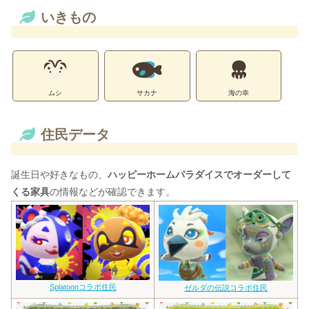
いきもの
ムシ
サカナ
海の幸
住民データ
誕生日や好きなもの、
ハッピーホームパラダイスでオーダーして
くる家具
の情報などが確認できます。
Splatoonコラボ住民
ゼルダの伝説コラボ住民