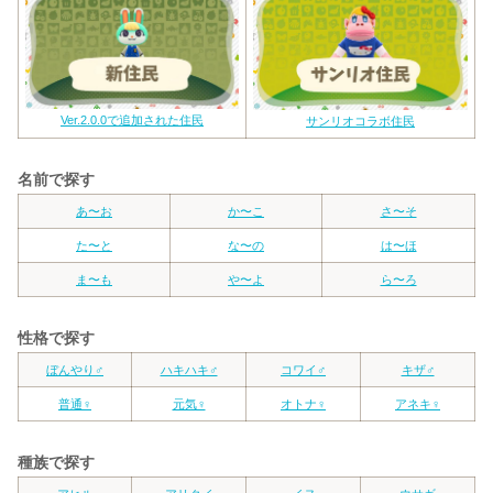
Ver.2.0.0で追加された住民
サンリオコラボ住民
名前で探す
あ〜お
か〜こ
さ〜そ
た〜と
な〜の
は〜ほ
ま〜も
や〜よ
ら〜ろ
性格で探す
ぼんやり♂
ハキハキ♂
コワイ♂
キザ♂
普通♀
元気♀
オトナ♀
アネキ♀
種族で探す