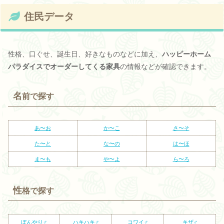
住民データ
性格、口ぐせ、誕生日、好きなものなどに加え、
ハッピーホーム
パラダイスでオーダーしてくる家具
の情報などが確認できます。
名
前で探す
あ〜お
か〜こ
さ〜そ
た〜と
な〜の
は〜ほ
ま〜も
や〜よ
ら〜ろ
性
格で探す
ぼんやり♂
ハキハキ♂
コワイ♂
キザ♂