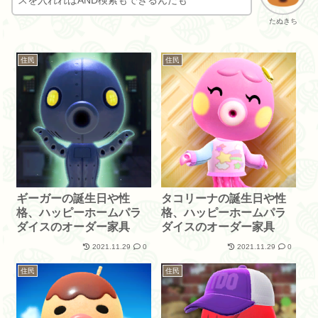
スを入れればAND検索もできるんだも
たぬきち
住民
住民
ギーガーの誕生日や性
タコリーナの誕生日や性
格、ハッピーホームパラ
格、ハッピーホームパラ
ダイスのオーダー家具
ダイスのオーダー家具
2021.11.29
0
2021.11.29
0
住民
住民