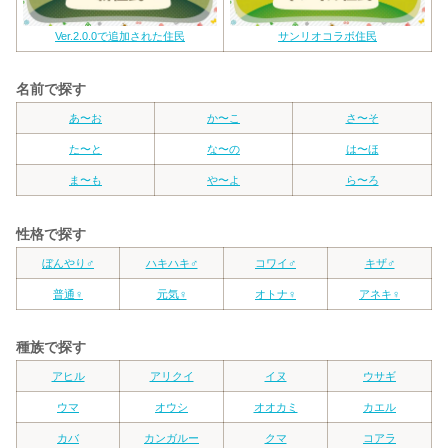
Ver.2.0.0で追加された住民
サンリオコラボ住民
名前で探す
あ〜お
か〜こ
さ〜そ
た〜と
な〜の
は〜ほ
ま〜も
や〜よ
ら〜ろ
性格で探す
ぼんやり♂
ハキハキ♂
コワイ♂
キザ♂
普通♀
元気♀
オトナ♀
アネキ♀
種族で探す
アヒル
アリクイ
イヌ
ウサギ
ウマ
オウシ
オオカミ
カエル
カバ
カンガルー
クマ
コアラ