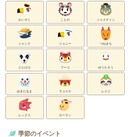
かいぞく
ことの
ジャスティン
シャンク
ジョニー
つねきち
とたけけ
フーコ
ゆうたろう
ゆきだるま
ラコスケ
レイジ
レックス
ローラン
季節のイベント