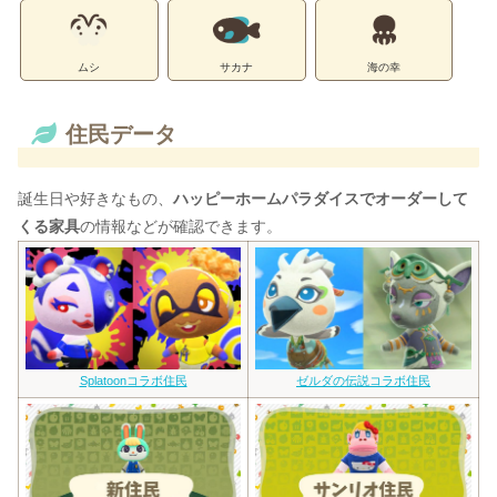
ムシ
サカナ
海の幸
住民データ
誕生日や好きなもの、
ハッピーホームパラダイスでオーダーして
くる家具
の情報などが確認できます。
Splatoonコラボ住民
ゼルダの伝説コラボ住民