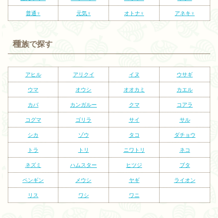
普通♀
元気♀
オトナ♀
アネキ♀
種
族で探す
アヒル
アリクイ
イヌ
ウサギ
ウマ
オウシ
オオカミ
カエル
カバ
カンガルー
クマ
コアラ
コグマ
ゴリラ
サイ
サル
シカ
ゾウ
タコ
ダチョウ
トラ
トリ
ニワトリ
ネコ
ネズミ
ハムスター
ヒツジ
ブタ
ペンギン
メウシ
ヤギ
ライオン
リス
ワシ
ワニ