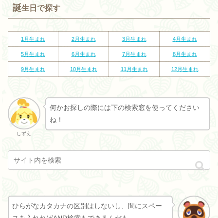
誕
生日で探す
1月生まれ
2
月生まれ
3
月生まれ
4
月生まれ
5
月生まれ
6
月生まれ
7
月生まれ
8
月生まれ
9
月生まれ
10
月生まれ
11
月生まれ
12
月生まれ
何かお探しの際には下の検索窓を使ってください
ね！
しずえ
ひらがなカタカナの区別はしないし、間にスペー