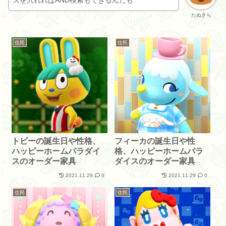
スを入れればAND検索もできるんだも
たぬきち
住民
住民
トビーの誕生日や性格、
フィーカの誕生日や性
ハッピーホームパラダイ
格、ハッピーホームパラ
スのオーダー家具
ダイスのオーダー家具
2021.11.29
0
2021.11.29
0
住民
住民