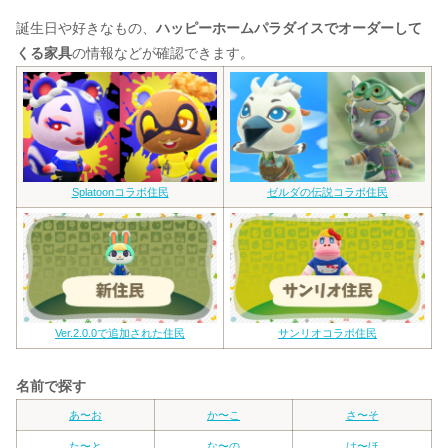
誕生日や好きなもの、
ハッピーホームパラダイスでオーダーして
くる家具
の情報などが確認できます。
Splatoonコラボ住民
ゼルダの伝説コラボ住民
Ver.2.0.0で追加された住民
サンリオコラボ住民
名前で探す
あ〜お
か〜こ
さ〜そ
た〜と
な〜の
は〜ほ