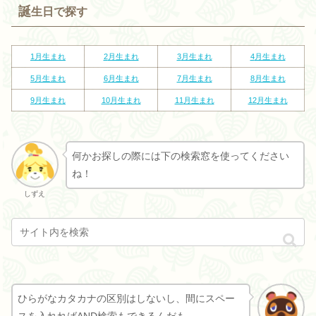
誕
生日で探す
1月生まれ
2
月生まれ
3
月生まれ
4
月生まれ
5
月生まれ
6
月生まれ
7
月生まれ
8
月生まれ
9
月生まれ
10
月生まれ
11
月生まれ
12
月生まれ
何かお探しの際には下の検索窓を使ってください
ね！
しずえ
ひらがなカタカナの区別はしないし、間にスペー