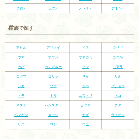
普通♀
元気♀
オトナ♀
アネキ♀
種
族で探す
アヒル
アリクイ
イヌ
ウサギ
ウマ
オウシ
オオカミ
カエル
カバ
カンガルー
クマ
コアラ
コグマ
ゴリラ
サイ
サル
シカ
ゾウ
タコ
ダチョウ
トラ
トリ
ニワトリ
ネコ
ネズミ
ハムスター
ヒツジ
ブタ
ペンギン
メウシ
ヤギ
ライオン
リス
ワシ
ワニ