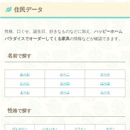
住民データ
性格、口ぐせ、誕生日、好きなものなどに加え、
ハッピーホーム
パラダイスでオーダーしてくる家具
の情報などが確認できます。
名
前で探す
あ〜お
か〜こ
さ〜そ
た〜と
な〜の
は〜ほ
ま〜も
や〜よ
ら〜ろ
性
格で探す
ぼんやり♂
ハキハキ♂
コワイ♂
キザ♂