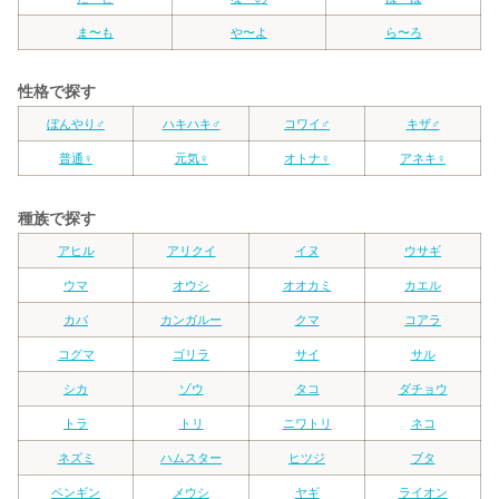
ま〜も
や〜よ
ら〜ろ
性格で探す
ぼんやり♂
ハキハキ♂
コワイ♂
キザ♂
普通♀
元気♀
オトナ♀
アネキ♀
種族で探す
アヒル
アリクイ
イヌ
ウサギ
ウマ
オウシ
オオカミ
カエル
カバ
カンガルー
クマ
コアラ
コグマ
ゴリラ
サイ
サル
シカ
ゾウ
タコ
ダチョウ
トラ
トリ
ニワトリ
ネコ
ネズミ
ハムスター
ヒツジ
ブタ
ペンギン
メウシ
ヤギ
ライオン