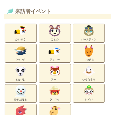
来訪者イベント
かいぞく
ことの
ジャスティン
シャンク
ジョニー
つねきち
とたけけ
フーコ
ゆうたろう
ゆきだるま
ラコスケ
レイジ