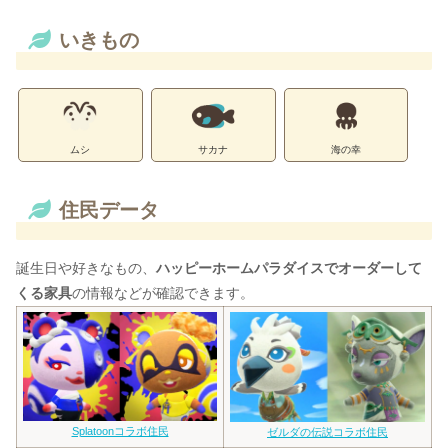
いきもの
ムシ
サカナ
海の幸
住民データ
誕生日や好きなもの、
ハッピーホームパラダイスでオーダーして
くる家具
の情報などが確認できます。
Splatoonコラボ住民
ゼルダの伝説コラボ住民