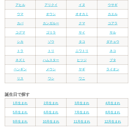
アヒル
アリクイ
イヌ
ウサギ
ウマ
オウシ
オオカミ
カエル
カバ
カンガルー
クマ
コアラ
コグマ
ゴリラ
サイ
サル
シカ
ゾウ
タコ
ダチョウ
トラ
トリ
ニワトリ
ネコ
ネズミ
ハムスター
ヒツジ
ブタ
ペンギン
メウシ
ヤギ
ライオン
リス
ワシ
ワニ
誕生日で探す
1月生まれ
2月生まれ
3月生まれ
4月生まれ
5月生まれ
6月生まれ
7月生まれ
8月生まれ
9月生まれ
10月生まれ
11月生まれ
12月生まれ