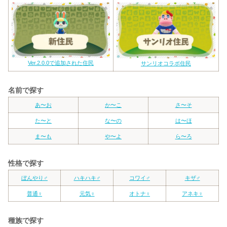
Ver.2.0.0で追加された住民
サンリオコラボ住民
名前で探す
あ〜お
か〜こ
さ〜そ
た〜と
な〜の
は〜ほ
ま〜も
や〜よ
ら〜ろ
性格で探す
ぼんやり♂
ハキハキ♂
コワイ♂
キザ♂
普通♀
元気♀
オトナ♀
アネキ♀
種族で探す