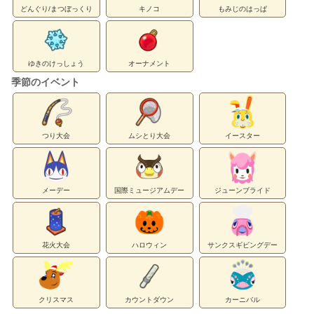
どんぐり/まつぼっくり
キノコ
もみじのはっぱ
ゆきのけっしょう
オーナメント
季節のイベント
つり大会
ムシとり大会
イースター
メーデー
国際ミュージアムデー
ジューンブライド
花火大会
ハロウィン
サンクスギビングデー
クリスマス
カウントダウン
カーニバル