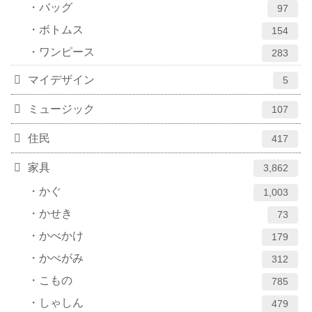
バッグ
97
ボトムス
154
ワンピース
283
マイデザイン
5
ミュージック
107
住民
417
家具
3,862
かぐ
1,003
かせき
73
かべかけ
179
かべがみ
312
こもの
785
しゃしん
479