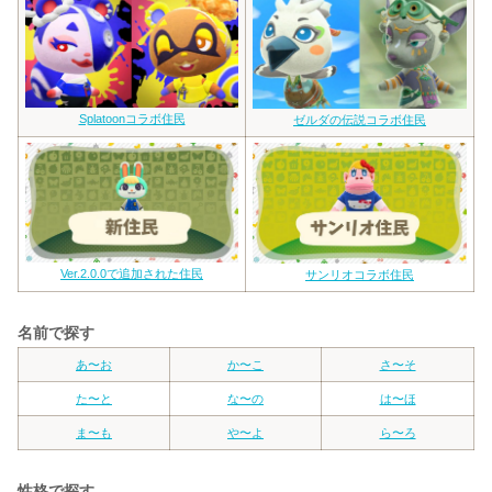
Splatoonコラボ住民
ゼルダの伝説コラボ住民
Ver.2.0.0で追加された住民
サンリオコラボ住民
名前で探す
あ〜お
か〜こ
さ〜そ
た〜と
な〜の
は〜ほ
ま〜も
や〜よ
ら〜ろ
性格で探す