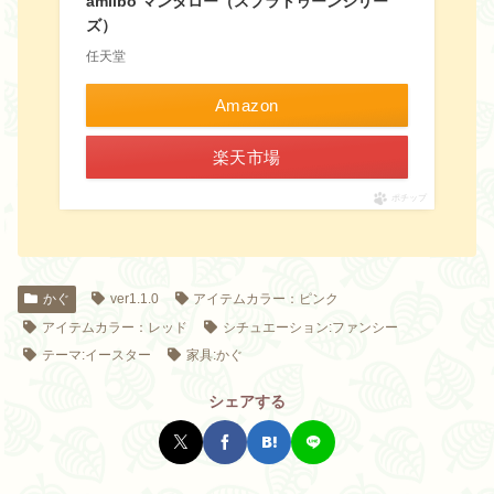
amiibo マンタロー（スプラトゥーンシリー
ズ）
任天堂
Amazon
楽天市場
ポチップ
かぐ
ver1.1.0
アイテムカラー：ピンク
アイテムカラー：レッド
シチュエーション:ファンシー
テーマ:イースター
家具:かぐ
シェアする