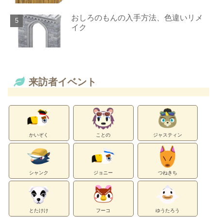
おしろのもんの入手方法、色違いリメ
イク
来訪者イベント
かいぞく
ことの
ジャスティン
シャンク
ジョニー
つねきち
とたけけ
フーコ
ゆうたろう