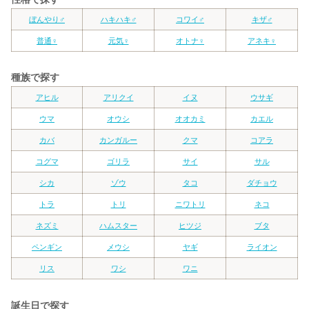
ぼんやり♂
ハキハキ♂
コワイ♂
キザ♂
普通♀
元気♀
オトナ♀
アネキ♀
種族で探す
アヒル
アリクイ
イヌ
ウサギ
ウマ
オウシ
オオカミ
カエル
カバ
カンガルー
クマ
コアラ
コグマ
ゴリラ
サイ
サル
シカ
ゾウ
タコ
ダチョウ
トラ
トリ
ニワトリ
ネコ
ネズミ
ハムスター
ヒツジ
ブタ
ペンギン
メウシ
ヤギ
ライオン
リス
ワシ
ワニ
誕生日で探す