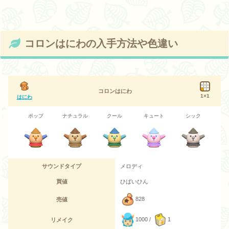
コロンはにわの入手方法や色違い
コロンはにわ
1×1
はにわ
ポップ
ナチュラル
クール
キュート
シック
サウンドタイプ
メロディ
買値
ひばいひん
828
売値
1000 /
1
リメイク