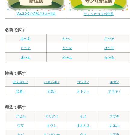
Ver.2.0.0で追加された住民
サンリオコラボ住民
名前で探す
あ〜お
か〜こ
さ〜そ
た〜と
な〜の
は〜ほ
ま〜も
や〜よ
ら〜ろ
性格で探す
ぼんやり♂
ハキハキ♂
コワイ♂
キザ♂
普通♀
元気♀
オトナ♀
アネキ♀
種族で探す
アヒル
アリクイ
イヌ
ウサギ
ウマ
オウシ
オオカミ
カエル
カバ
カンガルー
クマ
コアラ