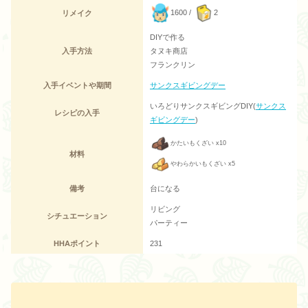
1600 /
2
リメイク
DIYで作る
入手方法
タヌキ商店
フランクリン
入手イベントや期間
サンクスギビングデー
いろどりサンクスギビングDIY(
サンクス
レシピの入手
ギビングデー
)
かたいもくざい x10
材料
やわらかいもくざい x5
備考
台になる
リビング
シチュエーション
パーティー
HHAポイント
231