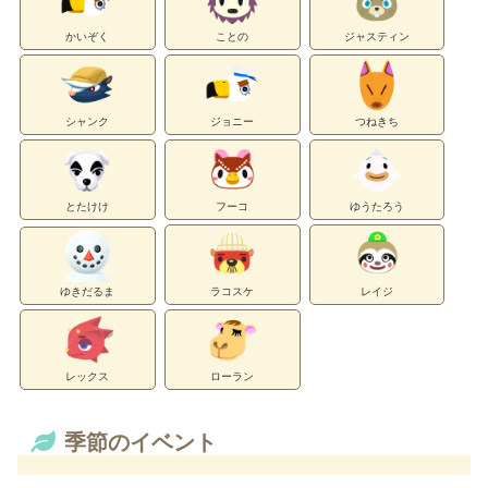
かいぞく
ことの
ジャスティン
シャンク
ジョニー
つねきち
とたけけ
フーコ
ゆうたろう
ゆきだるま
ラコスケ
レイジ
レックス
ローラン
季節のイベント