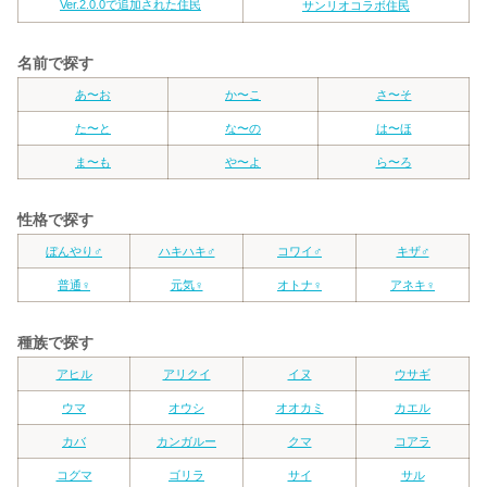
Ver.2.0.0で追加された住民
サンリオコラボ住民
名前で探す
あ〜お
か〜こ
さ〜そ
た〜と
な〜の
は〜ほ
ま〜も
や〜よ
ら〜ろ
性格で探す
ぼんやり♂
ハキハキ♂
コワイ♂
キザ♂
普通♀
元気♀
オトナ♀
アネキ♀
種族で探す
アヒル
アリクイ
イヌ
ウサギ
ウマ
オウシ
オオカミ
カエル
カバ
カンガルー
クマ
コアラ
コグマ
ゴリラ
サイ
サル