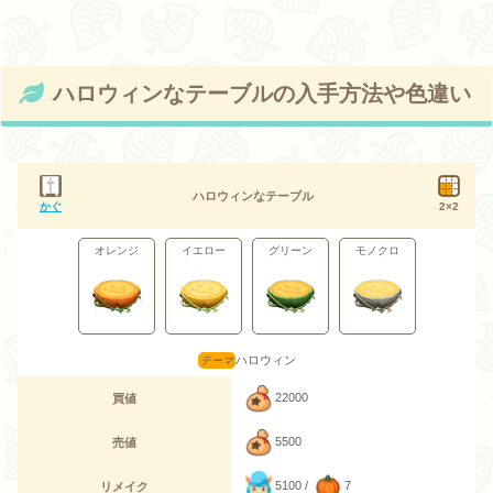
ハロウィンなテーブルの入手方法や色違い
ハロウィンなテーブル
かぐ
2×2
オレンジ
イエロー
グリーン
モノクロ
ハロウィン
22000
買値
5500
売値
5100 /
7
リメイク