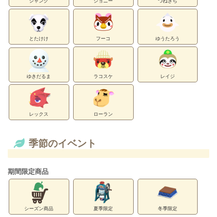
シャンク
ジョニー
つねきち
とたけけ
フーコ
ゆうたろう
ゆきだるま
ラコスケ
レイジ
レックス
ローラン
季節のイベント
期間限定商品
シーズン商品
夏季限定
冬季限定