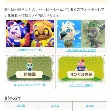
誕生日や好きなもの、
ハッピーホームパラダイスでオーダーして
くる家具
の情報などが確認できます。
Splatoonコラボ住民
ゼルダの伝説コラボ住民
Ver.2.0.0で追加された住民
サンリオコラボ住民
名前で探す
あ〜お
か〜こ
さ〜そ