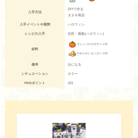
DIYで作る
入手方法
タヌキ商店
入手イベントや期間
ハロウィン
レシピの入手
住民・風船(ハロウィン)
オレンジのカボチャ x14
材料
やわらかいもくざい x10
備考
台になる
シチュエーション
ホラー
HHAポイント
201