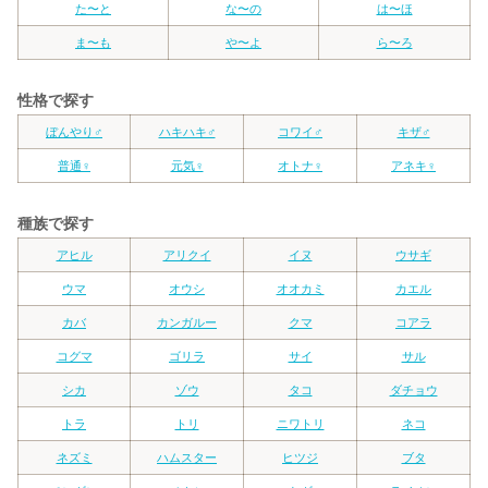
た〜と
な〜の
は〜ほ
ま〜も
や〜よ
ら〜ろ
性格で探す
ぼんやり♂
ハキハキ♂
コワイ♂
キザ♂
普通♀
元気♀
オトナ♀
アネキ♀
種族で探す
アヒル
アリクイ
イヌ
ウサギ
ウマ
オウシ
オオカミ
カエル
カバ
カンガルー
クマ
コアラ
コグマ
ゴリラ
サイ
サル
シカ
ゾウ
タコ
ダチョウ
トラ
トリ
ニワトリ
ネコ
ネズミ
ハムスター
ヒツジ
ブタ