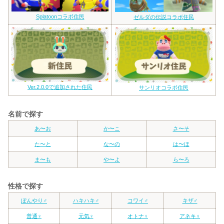
Splatoonコラボ住民
ゼルダの伝説コラボ住民
Ver.2.0.0で追加された住民
サンリオコラボ住民
名前で探す
あ〜お
か〜こ
さ〜そ
た〜と
な〜の
は〜ほ
ま〜も
や〜よ
ら〜ろ
性格で探す
ぼんやり♂
ハキハキ♂
コワイ♂
キザ♂
普通♀
元気♀
オトナ♀
アネキ♀