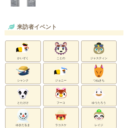
来訪者イベント
かいぞく
ことの
ジャスティン
シャンク
ジョニー
つねきち
とたけけ
フーコ
ゆうたろう
ゆきだるま
ラコスケ
レイジ