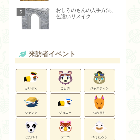
おしろのもんの入手方法、
色違いリメイク
来訪者イベント
かいぞく
ことの
ジャスティン
シャンク
ジョニー
つねきち
とたけけ
フーコ
ゆうたろう