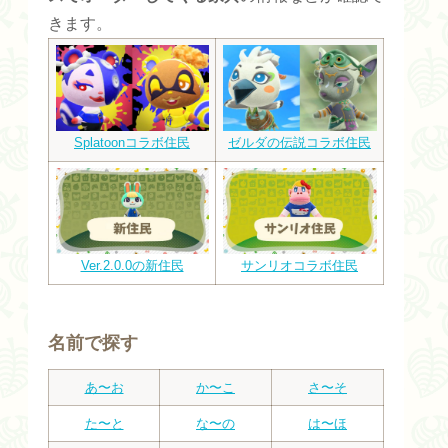
きます。
Splatoonコラボ住民
ゼルダの伝説コラボ住民
Ver.2.0.0の新住民
サンリオコラボ住民
名前で探す
あ〜お
か〜こ
さ〜そ
た〜と
な〜の
は〜ほ