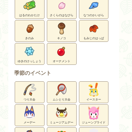
はるのわかたけ
さくらのはなびら
なつのかいがら
きのみ
キノコ
もみじのはっぱ
ゆきのけっしょう
オーナメント
季節のイベント
つり大会
ムシとり大会
イースター
メーデー
ミュージアムデー
ジューンブライド