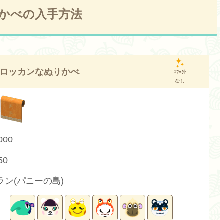
かべの入手方法
ロッカンなぬりかべ
ｴﾌｪｸﾄ
なし
000
50
ラン(パニーの島)