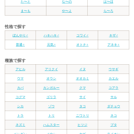
た〜と
な〜の
は〜ほ
ま〜も
や〜よ
ら〜ろ
性格で探す
ぼんやり♂
ハキハキ♂
コワイ♂
キザ♂
普通♀
元気♀
オトナ♀
アネキ♀
種族で探す
アヒル
アリクイ
イヌ
ウサギ
ウマ
オウシ
オオカミ
カエル
カバ
カンガルー
クマ
コアラ
コグマ
ゴリラ
サイ
サル
シカ
ゾウ
タコ
ダチョウ
トラ
トリ
ニワトリ
ネコ
ネズミ
ハムスター
ヒツジ
ブタ