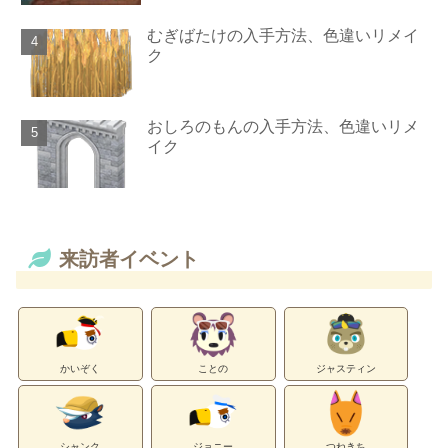
むぎばたけの入手方法、色違いリメイ
ク
おしろのもんの入手方法、色違いリメ
イク
来訪者イベント
かいぞく
ことの
ジャスティン
シャンク
ジョニー
つねきち