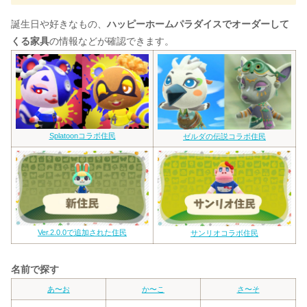
誕生日や好きなもの、
ハッピーホームパラダイスでオーダーして
くる家具
の情報などが確認できます。
Splatoonコラボ住民
ゼルダの伝説コラボ住民
Ver.2.0.0で追加された住民
サンリオコラボ住民
名前で探す
あ〜お
か〜こ
さ〜そ