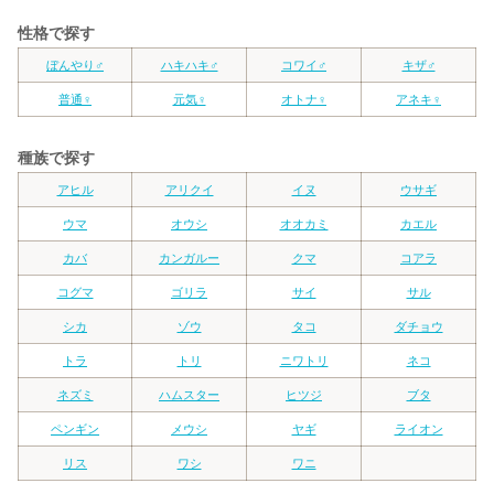
性格で探す
ぼんやり♂
ハキハキ♂
コワイ♂
キザ♂
普通♀
元気♀
オトナ♀
アネキ♀
種族で探す
アヒル
アリクイ
イヌ
ウサギ
ウマ
オウシ
オオカミ
カエル
カバ
カンガルー
クマ
コアラ
コグマ
ゴリラ
サイ
サル
シカ
ゾウ
タコ
ダチョウ
トラ
トリ
ニワトリ
ネコ
ネズミ
ハムスター
ヒツジ
ブタ
ペンギン
メウシ
ヤギ
ライオン
リス
ワシ
ワニ