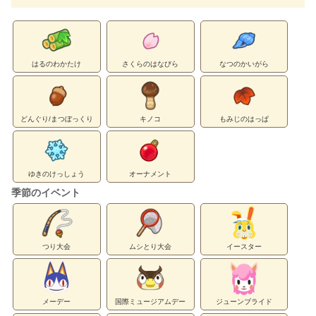
はるのわかたけ
さくらのはなびら
なつのかいがら
どんぐり/まつぼっくり
キノコ
もみじのはっぱ
ゆきのけっしょう
オーナメント
季節のイベント
つり大会
ムシとり大会
イースター
メーデー
国際ミュージアムデー
ジューンブライド