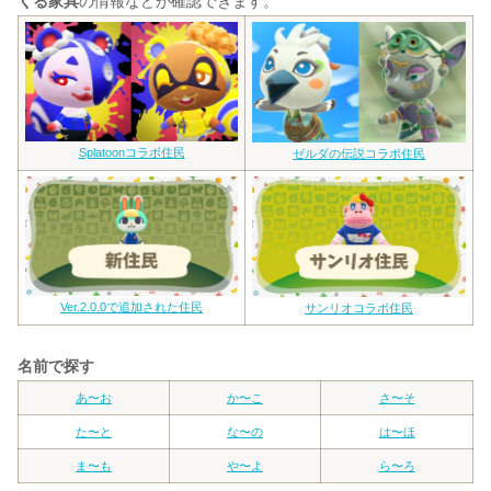
くる家具
の情報などが確認できます。
Splatoonコラボ住民
ゼルダの伝説コラボ住民
Ver.2.0.0で追加された住民
サンリオコラボ住民
名前で探す
あ〜お
か〜こ
さ〜そ
た〜と
な〜の
は〜ほ
ま〜も
や〜よ
ら〜ろ