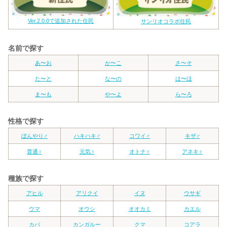
Ver.2.0.0で追加された住民
サンリオコラボ住民
名前で探す
あ〜お
か〜こ
さ〜そ
た〜と
な〜の
は〜ほ
ま〜も
や〜よ
ら〜ろ
性格で探す
ぼんやり♂
ハキハキ♂
コワイ♂
キザ♂
普通♀
元気♀
オトナ♀
アネキ♀
種族で探す
アヒル
アリクイ
イヌ
ウサギ
ウマ
オウシ
オオカミ
カエル
カバ
カンガルー
クマ
コアラ