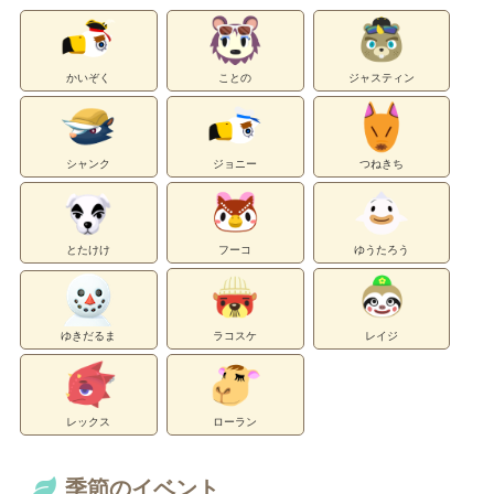
かいぞく
ことの
ジャスティン
シャンク
ジョニー
つねきち
とたけけ
フーコ
ゆうたろう
ゆきだるま
ラコスケ
レイジ
レックス
ローラン
季節のイベント