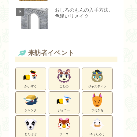
おしろのもんの入手方法、
色違いリメイク
来訪者イベント
かいぞく
ことの
ジャスティン
シャンク
ジョニー
つねきち
とたけけ
フーコ
ゆうたろう