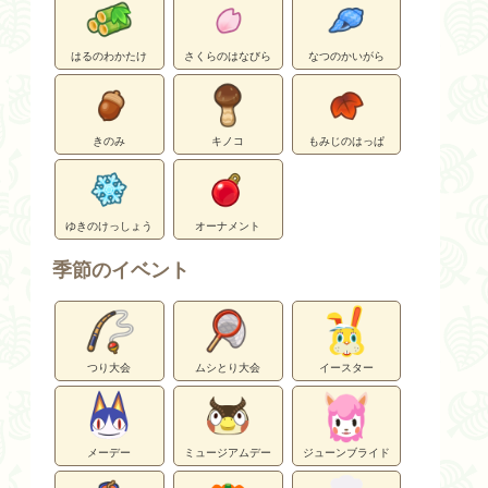
はるのわかたけ
さくらのはなびら
なつのかいがら
きのみ
キノコ
もみじのはっぱ
ゆきのけっしょう
オーナメント
季節のイベント
つり大会
ムシとり大会
イースター
メーデー
ミュージアムデー
ジューンブライド