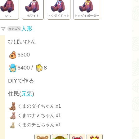
なし
ホワイト
トクダイドット
トクダイボーダー
クマ
人形
ひばいひん
6300
6400 /
8
DIYで作る
住民(
元気
)
くまのダイちゃん x1
くまのナミちゃん x1
くまのチビちゃん x1