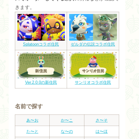
きます。
Splatoonコラボ住民
ゼルダの伝説コラボ住民
Ver.2.0.0の新住民
サンリオコラボ住民
名前で探す
あ〜お
か〜こ
さ〜そ
た〜と
な〜の
は〜ほ