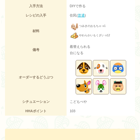
入手方法
DIYで作る
レシピの入手
住民(
普通
)
つみきのおもちゃ x1
材料
やわらかいもくざい x12
着替えられる
備考
台になる
オーダーするどうぶつ
シチュエーション
こどもべや
HHAポイント
103