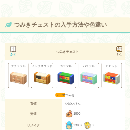
つみきチェストの入手方法や色違い
つみきチェスト
かぐ
2×1
ナチュラル
ミックスウッド
カラフル
パステル
ビビッド
つみき
買値
ひばいひん
1800
売値
2300 /
3
リメイク