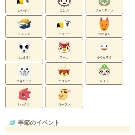
かいぞく
ことの
ジャスティン
シャンク
ジョニー
つねきち
とたけけ
フーコ
ゆうたろう
ゆきだるま
ラコスケ
レイジ
レックス
ローラン
季節のイベント