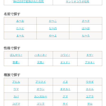
Ver.2.0.0で追加された住民
サンリオコラボ住民
名前で探す
あ〜お
か〜こ
さ〜そ
た〜と
な〜の
は〜ほ
ま〜も
や〜よ
ら〜ろ
性格で探す
ぼんやり♂
ハキハキ♂
コワイ♂
キザ♂
普通♀
元気♀
オトナ♀
アネキ♀
種族で探す
アヒル
アリクイ
イヌ
ウサギ
ウマ
オウシ
オオカミ
カエル
カバ
カンガルー
クマ
コアラ
コグマ
ゴリラ
サイ
サル