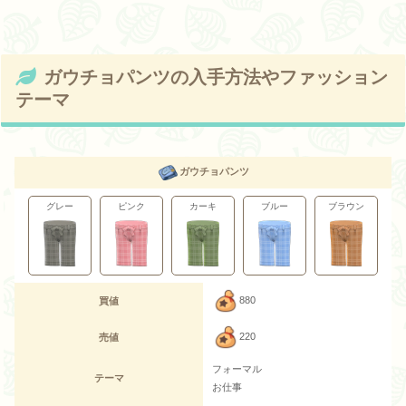
ガウチョパンツの入手方法やファッション
テーマ
ガウチョパンツ
グレー
ピンク
カーキ
ブルー
ブラウン
880
買値
220
売値
フォーマル
テーマ
お仕事