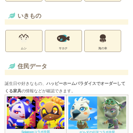
いきもの
ムシ
サカナ
海の幸
住民データ
誕生日や好きなもの、
ハッピーホームパラダイスでオーダーして
くる家具
の情報などが確認できます。
Splatoonコラボ住民
ゼルダの伝説コラボ住民