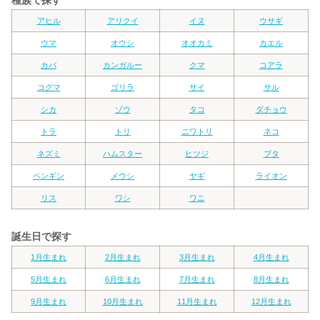
種族で探す
アヒル
アリクイ
イヌ
ウサギ
ウマ
オウシ
オオカミ
カエル
カバ
カンガルー
クマ
コアラ
コグマ
ゴリラ
サイ
サル
シカ
ゾウ
タコ
ダチョウ
トラ
トリ
ニワトリ
ネコ
ネズミ
ハムスター
ヒツジ
ブタ
ペンギン
メウシ
ヤギ
ライオン
リス
ワシ
ワニ
誕生日で探す
1月生まれ
2月生まれ
3月生まれ
4月生まれ
5月生まれ
6月生まれ
7月生まれ
8月生まれ
9月生まれ
10月生まれ
11月生まれ
12月生まれ