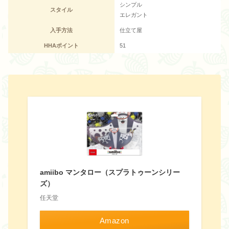
シンプル
スタイル
エレガント
入手方法
仕立て屋
HHAポイント
51
amiibo マンタロー（スプラトゥーンシリー
ズ）
任天堂
Amazon