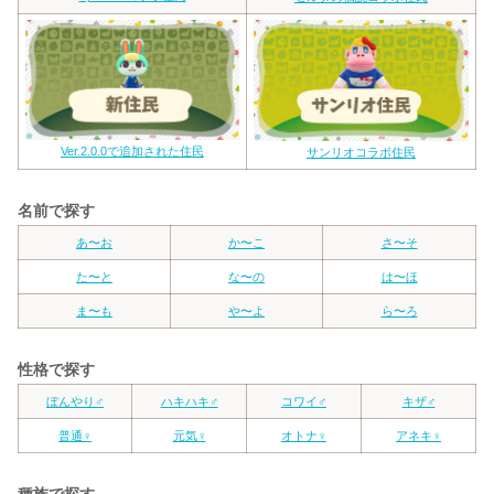
Ver.2.0.0で追加された住民
サンリオコラボ住民
名前で探す
あ〜お
か〜こ
さ〜そ
た〜と
な〜の
は〜ほ
ま〜も
や〜よ
ら〜ろ
性格で探す
ぼんやり♂
ハキハキ♂
コワイ♂
キザ♂
普通♀
元気♀
オトナ♀
アネキ♀