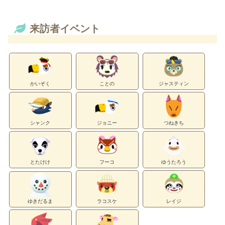
来訪者イベント
かいぞく
ことの
ジャスティン
シャンク
ジョニー
つねきち
とたけけ
フーコ
ゆうたろう
ゆきだるま
ラコスケ
レイジ