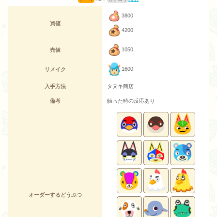
3800
買値
4200
1050
売値
1600
リメイク
入手方法
タヌキ商店
備考
触った時の反応あり
オーダーするどうぶつ