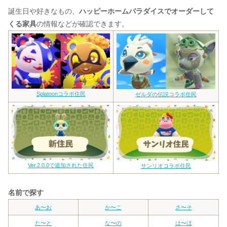
誕生日や好きなもの、
ハッピーホームパラダイスでオーダーして
くる家具
の情報などが確認できます。
Splatoonコラボ住民
ゼルダの伝説コラボ住民
Ver.2.0.0で追加された住民
サンリオコラボ住民
名前で探す
あ〜お
か〜こ
さ〜そ
た〜と
な〜の
は〜ほ