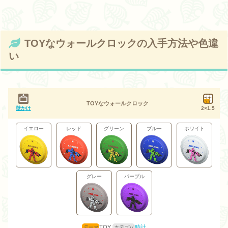
TOYなウォールクロックの入手方法や色違
い
TOYなウォールクロック
壁かけ
2×1.5
イエロー
レッド
グリーン
ブルー
ホワイト
グレー
パープル
TOY
時計