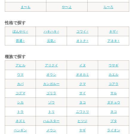
ま〜も
や〜よ
ら〜ろ
性格で探す
ぼんやり♂
ハキハキ♂
コワイ♂
キザ♂
普通♀
元気♀
オトナ♀
アネキ♀
種族で探す
アヒル
アリクイ
イヌ
ウサギ
ウマ
オウシ
オオカミ
カエル
カバ
カンガルー
クマ
コアラ
コグマ
ゴリラ
サイ
サル
シカ
ゾウ
タコ
ダチョウ
トラ
トリ
ニワトリ
ネコ
ネズミ
ハムスター
ヒツジ
ブタ
ペンギン
メウシ
ヤギ
ライオン