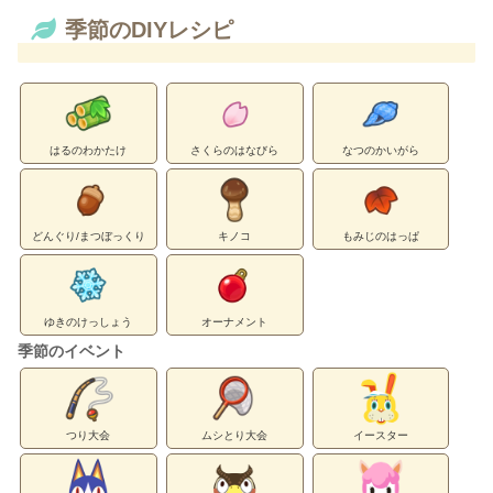
季節のDIYレシピ
はるのわかたけ
さくらのはなびら
なつのかいがら
どんぐり/まつぼっくり
キノコ
もみじのはっぱ
ゆきのけっしょう
オーナメント
季節のイベント
つり大会
ムシとり大会
イースター