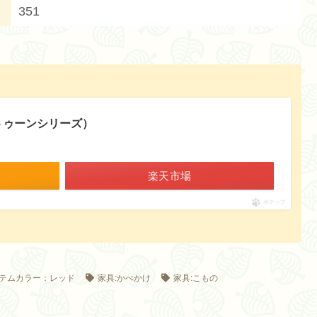
351
ラトゥーンシリーズ）
楽天市場
ポチップ
テムカラー：レッド
家具:かべかけ
家具:こもの