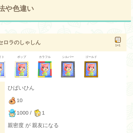
法や色違い
セロラのしゃしん
1×1
イト
ポップ
カラフル
シルバー
ゴールド
ひばいひん
10
1000 /
1
親密度 が 親友になる