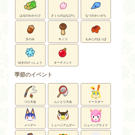
はるのわかたけ
さくらのはなびら
なつのかいがら
きのみ
キノコ
もみじのはっぱ
ゆきのけっしょう
オーナメント
季節のイベント
つり大会
ムシとり大会
イースター
メーデー
ミュージアムデー
ジューンブライド