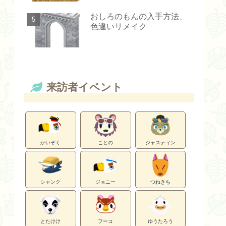
おしろのもんの入手方法、
色違いリメイク
来訪者イベント
かいぞく
ことの
ジャスティン
シャンク
ジョニー
つねきち
とたけけ
フーコ
ゆうたろう