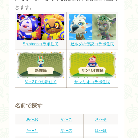
きます。
Splatoonコラボ住民
ゼルダの伝説コラボ住民
Ver.2.0.0の新住民
サンリオコラボ住民
名前で探す
あ〜お
か〜こ
さ〜そ
た〜と
な〜の
は〜ほ