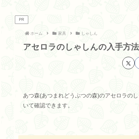
PR
ホーム
家具
しゃしん
アセロラのしゃしんの入手方法
あつ森(あつまれどうぶつの森)のアセロラの
いて確認できます。