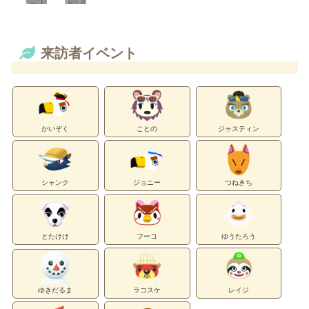
来訪者イベント
かいぞく
ことの
ジャスティン
シャンク
ジョニー
つねきち
とたけけ
フーコ
ゆうたろう
ゆきだるま
ラコスケ
レイジ