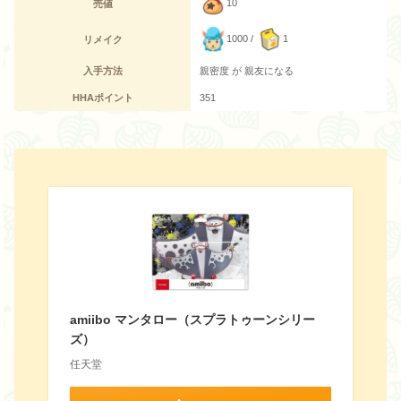
10
売値
1000 /
1
リメイク
入手方法
親密度 が 親友になる
HHAポイント
351
amiibo マンタロー（スプラトゥーンシリー
ズ）
任天堂