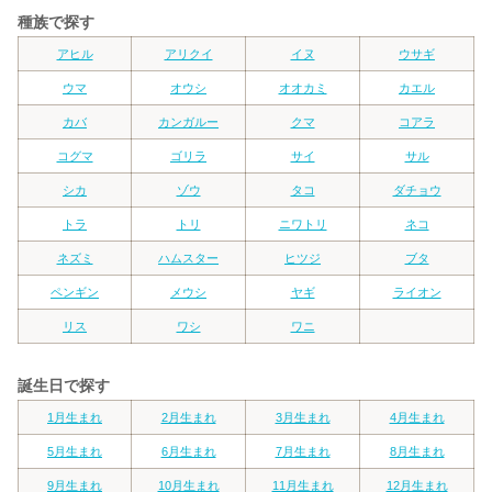
種族で探す
アヒル
アリクイ
イヌ
ウサギ
ウマ
オウシ
オオカミ
カエル
カバ
カンガルー
クマ
コアラ
コグマ
ゴリラ
サイ
サル
シカ
ゾウ
タコ
ダチョウ
トラ
トリ
ニワトリ
ネコ
ネズミ
ハムスター
ヒツジ
ブタ
ペンギン
メウシ
ヤギ
ライオン
リス
ワシ
ワニ
誕生日で探す
1月生まれ
2月生まれ
3月生まれ
4月生まれ
5月生まれ
6月生まれ
7月生まれ
8月生まれ
9月生まれ
10月生まれ
11月生まれ
12月生まれ