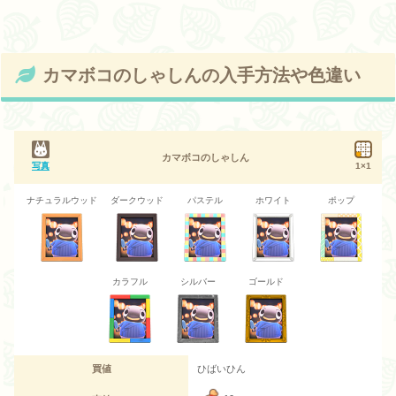
カマボコのしゃしんの入手方法や色違い
カマボコのしゃしん
写真
1×1
ナチュラルウッド
ダークウッド
パステル
ホワイト
ポップ
カラフル
シルバー
ゴールド
買値
ひばいひん