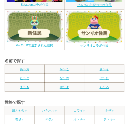
Splatoonコラボ住民
ゼルダの伝説コラボ住民
Ver.2.0.0で追加された住民
サンリオコラボ住民
名前で探す
あ〜お
か〜こ
さ〜そ
た〜と
な〜の
は〜ほ
ま〜も
や〜よ
ら〜ろ
性格で探す
ぼんやり♂
ハキハキ♂
コワイ♂
キザ♂
普通♀
元気♀
オトナ♀
アネキ♀