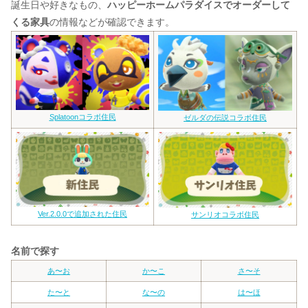
誕生日や好きなもの、
ハッピーホームパラダイスでオーダーして
くる家具
の情報などが確認できます。
Splatoonコラボ住民
ゼルダの伝説コラボ住民
Ver.2.0.0で追加された住民
サンリオコラボ住民
名前で探す
あ〜お
か〜こ
さ〜そ
た〜と
な〜の
は〜ほ