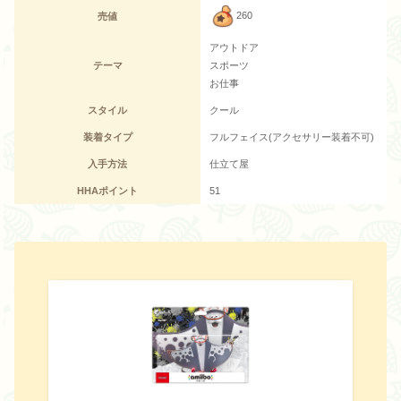
260
売値
アウトドア
テーマ
スポーツ
お仕事
スタイル
クール
装着タイプ
フルフェイス(アクセサリー装着不可)
入手方法
仕立て屋
HHAポイント
51