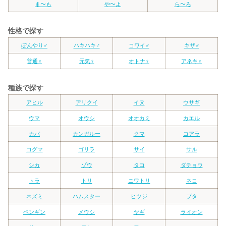
ま〜も
や〜よ
ら〜ろ
性格で探す
ぼんやり♂
ハキハキ♂
コワイ♂
キザ♂
普通♀
元気♀
オトナ♀
アネキ♀
種族で探す
アヒル
アリクイ
イヌ
ウサギ
ウマ
オウシ
オオカミ
カエル
カバ
カンガルー
クマ
コアラ
コグマ
ゴリラ
サイ
サル
シカ
ゾウ
タコ
ダチョウ
トラ
トリ
ニワトリ
ネコ
ネズミ
ハムスター
ヒツジ
ブタ
ペンギン
メウシ
ヤギ
ライオン