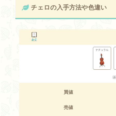
チェロの入手方法や色違い
かぐ
ナチュラル
買値
売値