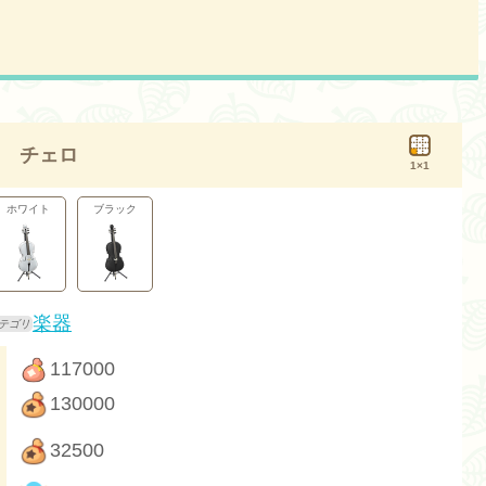
チェロ
1×1
ホワイト
ブラック
楽器
117000
130000
32500