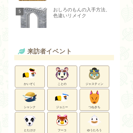
おしろのもんの入手方法、
色違いリメイク
来訪者イベント
かいぞく
ことの
ジャスティン
シャンク
ジョニー
つねきち
とたけけ
フーコ
ゆうたろう