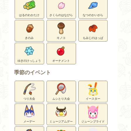
はるのわかたけ
さくらのはなびら
なつのかいがら
きのみ
キノコ
もみじのはっぱ
ゆきのけっしょう
オーナメント
季節のイベント
つり大会
ムシとり大会
イースター
メーデー
ミュージアムデー
ジューンブライド