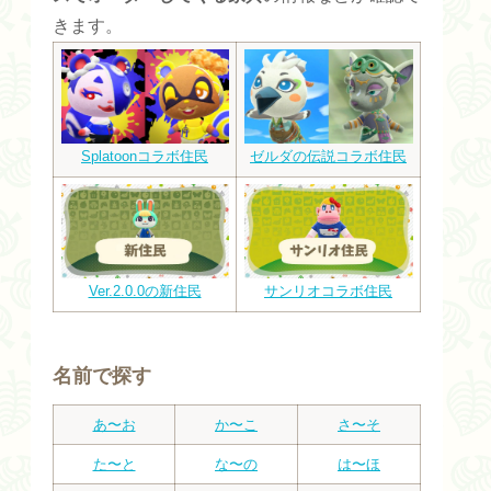
きます。
Splatoonコラボ住民
ゼルダの伝説コラボ住民
Ver.2.0.0の新住民
サンリオコラボ住民
名前で探す
あ〜お
か〜こ
さ〜そ
た〜と
な〜の
は〜ほ