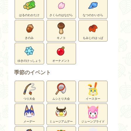
はるのわかたけ
さくらのはなびら
なつのかいがら
きのみ
キノコ
もみじのはっぱ
ゆきのけっしょう
オーナメント
季節のイベント
つり大会
ムシとり大会
イースター
メーデー
ミュージアムデー
ジューンブライド