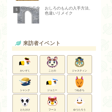
おしろのもんの入手方法、
色違いリメイク
来訪者イベント
かいぞく
ことの
ジャスティン
シャンク
ジョニー
つねきち
とたけけ
フーコ
ゆうたろう