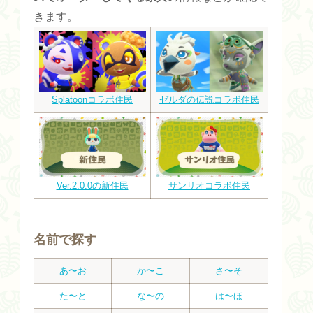
きます。
Splatoonコラボ住民
ゼルダの伝説コラボ住民
Ver.2.0.0の新住民
サンリオコラボ住民
名前で探す
あ〜お
か〜こ
さ〜そ
た〜と
な〜の
は〜ほ