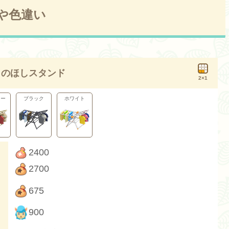
や色違い
ものほしスタンド
2×1
リー
ブラック
ホワイト
2400
2700
675
900