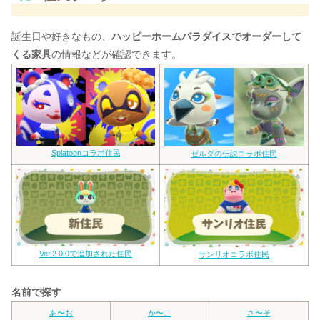
誕生日や好きなもの、
ハッピーホームパラダイスでオーダーして
くる家具
の情報などが確認できます。
Splatoonコラボ住民
ゼルダの伝説コラボ住民
Ver.2.0.0で追加された住民
サンリオコラボ住民
名前で探す
あ〜お
か〜こ
さ〜そ