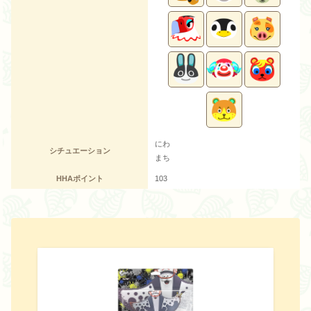
にわ
シチュエーション
まち
HHAポイント
103