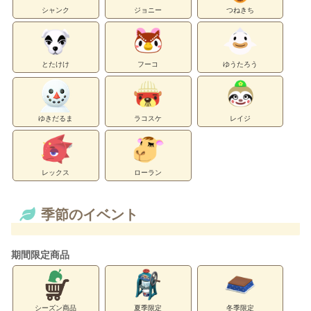
シャンク
ジョニー
つねきち
とたけけ
フーコ
ゆうたろう
ゆきだるま
ラコスケ
レイジ
レックス
ローラン
季節のイベント
期間限定商品
シーズン商品
夏季限定
冬季限定