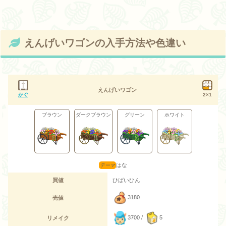
えんげいワゴンの入手方法や色違い
えんげいワゴン
かぐ
2×1
ブラウン
ダークブラウン
グリーン
ホワイト
はな
買値
ひばいひん
3180
売値
3700 /
5
リメイク