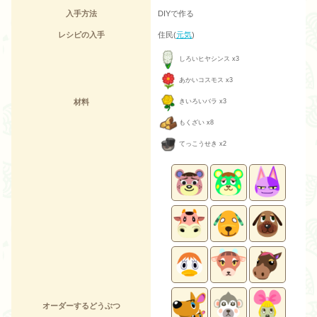
入手方法
DIYで作る
レシピの入手
住民(
元気
)
しろいヒヤシンス x3
あかいコスモス x3
材料
きいろいバラ x3
もくざい x8
てっこうせき x2
オーダーするどうぶつ