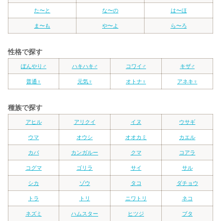
た〜と
な〜の
は〜ほ
ま〜も
や〜よ
ら〜ろ
性格で探す
ぼんやり♂
ハキハキ♂
コワイ♂
キザ♂
普通♀
元気♀
オトナ♀
アネキ♀
種族で探す
アヒル
アリクイ
イヌ
ウサギ
ウマ
オウシ
オオカミ
カエル
カバ
カンガルー
クマ
コアラ
コグマ
ゴリラ
サイ
サル
シカ
ゾウ
タコ
ダチョウ
トラ
トリ
ニワトリ
ネコ
ネズミ
ハムスター
ヒツジ
ブタ