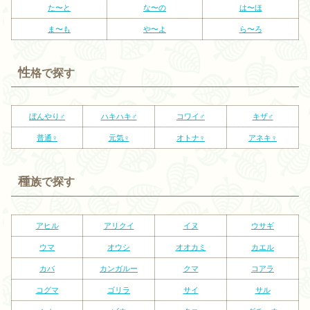
た〜と
な〜の
は〜ほ
ま〜も
や〜よ
ら〜ろ
性
格で探す
ぼんやり♂
ハキハキ♂
コワイ♂
キザ♂
普通♀
元気♀
オトナ♀
アネキ♀
種
族で探す
アヒル
アリクイ
イヌ
ウサギ
ウマ
オウシ
オオカミ
カエル
カバ
カンガルー
クマ
コアラ
コグマ
ゴリラ
サイ
サル