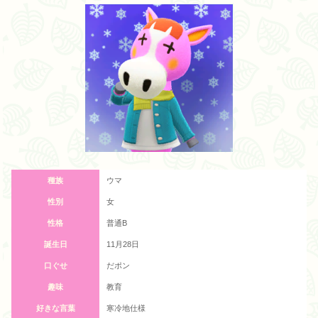
種族
ウマ
性別
女
性格
普通B
誕生日
11月28日
口ぐせ
だポン
趣味
教育
好きな言葉
寒冷地仕様