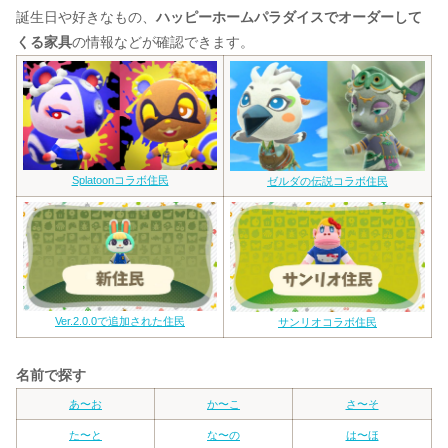
誕生日や好きなもの、
ハッピーホームパラダイスでオーダーして
くる家具
の情報などが確認できます。
Splatoonコラボ住民
ゼルダの伝説コラボ住民
Ver.2.0.0で追加された住民
サンリオコラボ住民
名前で探す
あ〜お
か〜こ
さ〜そ
た〜と
な〜の
は〜ほ