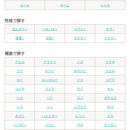
ま〜も
や〜よ
ら〜ろ
性格で探す
ぼんやり♂
ハキハキ♂
コワイ♂
キザ♂
普通♀
元気♀
オトナ♀
アネキ♀
種族で探す
アヒル
アリクイ
イヌ
ウサギ
ウマ
オウシ
オオカミ
カエル
カバ
カンガルー
クマ
コアラ
コグマ
ゴリラ
サイ
サル
シカ
ゾウ
タコ
ダチョウ
トラ
トリ
ニワトリ
ネコ
ネズミ
ハムスター
ヒツジ
ブタ
ペンギン
メウシ
ヤギ
ライオン