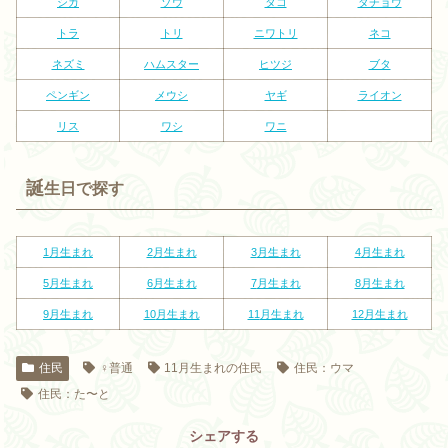
シカ
ゾウ
タコ
ダチョウ
トラ
トリ
ニワトリ
ネコ
ネズミ
ハムスター
ヒツジ
ブタ
ペンギン
メウシ
ヤギ
ライオン
リス
ワシ
ワニ
誕
生日で探す
1月生まれ
2
月生まれ
3
月生まれ
4
月生まれ
5
月生まれ
6
月生まれ
7
月生まれ
8
月生まれ
9
月生まれ
10
月生まれ
11
月生まれ
12
月生まれ
住民
♀普通
11月生まれの住民
住民：ウマ
住民：た〜と
シェアする