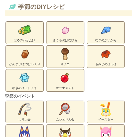
季節のDIYレシピ
はるのわかたけ
さくらのはなびら
なつのかいがら
どんぐり/まつぼっくり
キノコ
もみじのはっぱ
ゆきのけっしょう
オーナメント
季節のイベント
つり大会
ムシとり大会
イースター