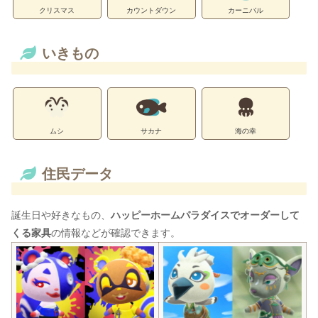
クリスマス
カウントダウン
カーニバル
いきもの
ムシ
サカナ
海の幸
住民データ
誕生日や好きなもの、
ハッピーホームパラダイスでオーダーして
くる家具
の情報などが確認できます。