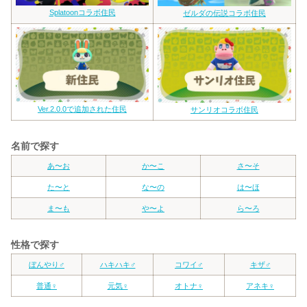
Splatoonコラボ住民
ゼルダの伝説コラボ住民
Ver.2.0.0で追加された住民
サンリオコラボ住民
名前で探す
あ〜お
か〜こ
さ〜そ
た〜と
な〜の
は〜ほ
ま〜も
や〜よ
ら〜ろ
性格で探す
ぼんやり♂
ハキハキ♂
コワイ♂
キザ♂
普通♀
元気♀
オトナ♀
アネキ♀