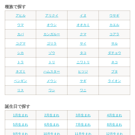
種族で探す
アヒル
アリクイ
イヌ
ウサギ
ウマ
オウシ
オオカミ
カエル
カバ
カンガルー
クマ
コアラ
コグマ
ゴリラ
サイ
サル
シカ
ゾウ
タコ
ダチョウ
トラ
トリ
ニワトリ
ネコ
ネズミ
ハムスター
ヒツジ
ブタ
ペンギン
メウシ
ヤギ
ライオン
リス
ワシ
ワニ
誕生日で探す
1月生まれ
2月生まれ
3月生まれ
4月生まれ
5月生まれ
6月生まれ
7月生まれ
8月生まれ
9月生まれ
10月生まれ
11月生まれ
12月生まれ