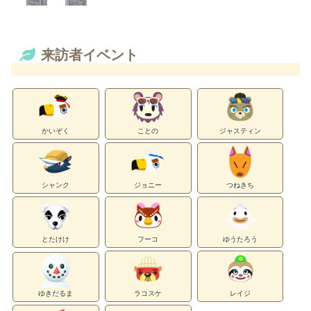
来訪者イベント
かいぞく
ことの
ジャスティン
シャンク
ジョニー
つねきち
とたけけ
フーコ
ゆうたろう
ゆきだるま
ラコスケ
レイジ