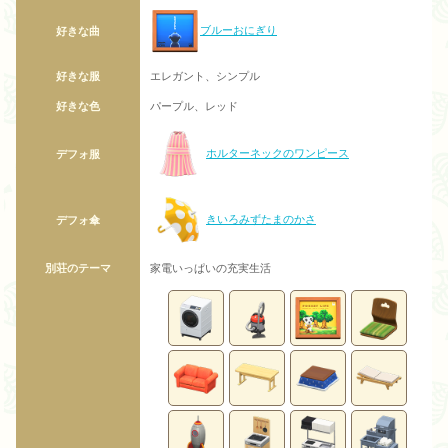
ブルーおにぎり
好きな曲
好きな服
エレガント、シンプル
好きな色
パープル、レッド
ホルターネックのワンピース
デフォ服
きいろみずたまのかさ
デフォ傘
別荘のテーマ
家電いっぱいの充実生活