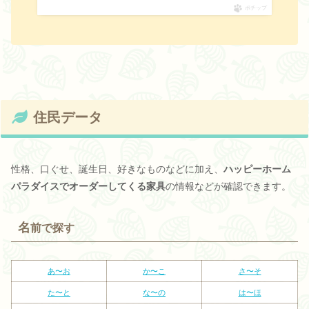
ポチップ
住民データ
性格、口ぐせ、誕生日、好きなものなどに加え、
ハッピーホーム
パラダイスでオーダーしてくる家具
の情報などが確認できます。
名
前で探す
あ〜お
か〜こ
さ〜そ
た〜と
な〜の
は〜ほ