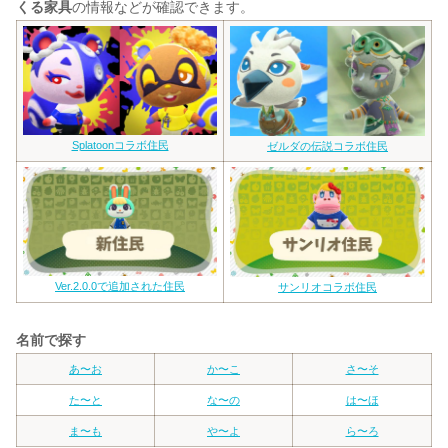
くる家具
の情報などが確認できます。
Splatoonコラボ住民
ゼルダの伝説コラボ住民
Ver.2.0.0で追加された住民
サンリオコラボ住民
名前で探す
あ〜お
か〜こ
さ〜そ
た〜と
な〜の
は〜ほ
ま〜も
や〜よ
ら〜ろ