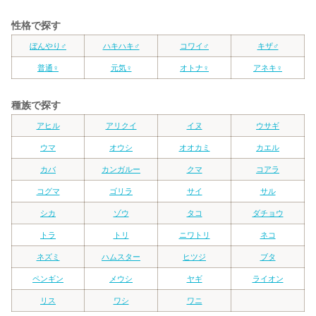
性格で探す
ぼんやり♂
ハキハキ♂
コワイ♂
キザ♂
普通♀
元気♀
オトナ♀
アネキ♀
種族で探す
アヒル
アリクイ
イヌ
ウサギ
ウマ
オウシ
オオカミ
カエル
カバ
カンガルー
クマ
コアラ
コグマ
ゴリラ
サイ
サル
シカ
ゾウ
タコ
ダチョウ
トラ
トリ
ニワトリ
ネコ
ネズミ
ハムスター
ヒツジ
ブタ
ペンギン
メウシ
ヤギ
ライオン
リス
ワシ
ワニ