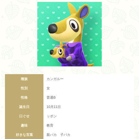
種族
カンガルー
性別
女
性格
普通B
誕生日
10月11日
口ぐせ
ッポン
趣味
教育
好きな言葉
親バカ 子バカ