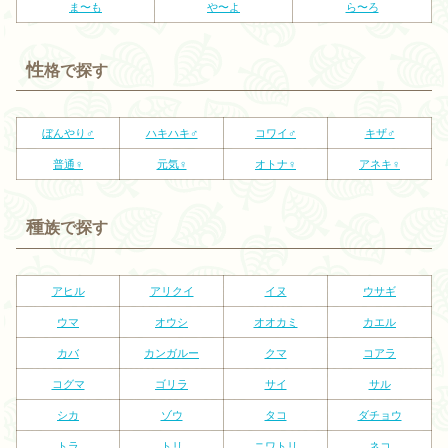
ま〜も
や〜よ
ら〜ろ
性
格で探す
ぼんやり♂
ハキハキ♂
コワイ♂
キザ♂
普通♀
元気♀
オトナ♀
アネキ♀
種
族で探す
アヒル
アリクイ
イヌ
ウサギ
ウマ
オウシ
オオカミ
カエル
カバ
カンガルー
クマ
コアラ
コグマ
ゴリラ
サイ
サル
シカ
ゾウ
タコ
ダチョウ
トラ
トリ
ニワトリ
ネコ