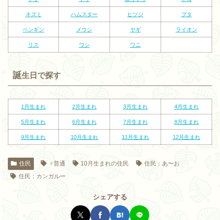
ネズミ
ハムスター
ヒツジ
ブタ
ペンギン
メウシ
ヤギ
ライオン
リス
ワシ
ワニ
誕
生日で探す
1月生まれ
2
月生まれ
3
月生まれ
4
月生まれ
5
月生まれ
6
月生まれ
7
月生まれ
8
月生まれ
9
月生まれ
10
月生まれ
11
月生まれ
12
月生まれ
住民
♀普通
10月生まれの住民
住民：あ〜お
住民：カンガルー
シェアする