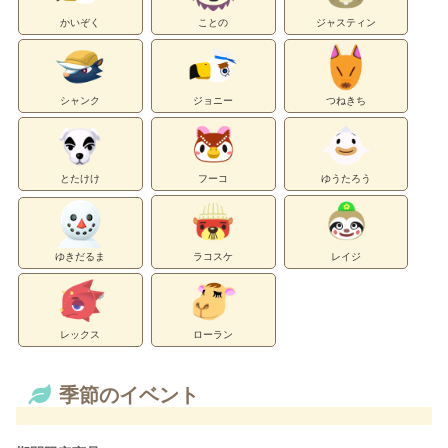
かいぞく
ことの
ジャスティン
シャンク
ジョニー
つねきち
とたけけ
フーコ
ゆうたろう
ゆきだるま
ラコスケ
レイジ
レックス
ローラン
季節のイベント