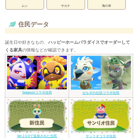
ムシ
サカナ
海の幸
住民データ
誕生日や好きなもの、
ハッピーホームパラダイスでオーダーして
くる家具
の情報などが確認できます。
Splatoonコラボ住民
ゼルダの伝説コラボ住民
Ver.2.0.0で追加された住民
サンリオコラボ住民