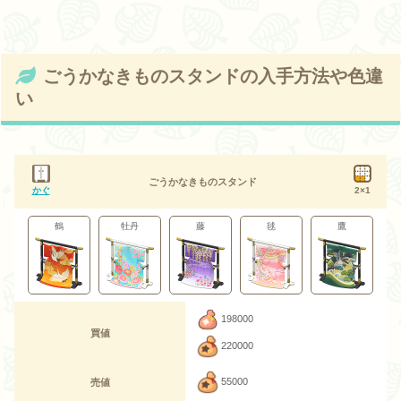
ごうかなきものスタンドの入手方法や色違
い
ごうかなきものスタンド
かぐ
2×1
鶴
牡丹
藤
毬
鷹
198000
買値
220000
55000
売値