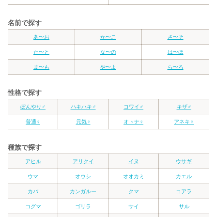
名前で探す
あ〜お
か〜こ
さ〜そ
た〜と
な〜の
は〜ほ
ま〜も
や〜よ
ら〜ろ
性格で探す
ぼんやり♂
ハキハキ♂
コワイ♂
キザ♂
普通♀
元気♀
オトナ♀
アネキ♀
種族で探す
アヒル
アリクイ
イヌ
ウサギ
ウマ
オウシ
オオカミ
カエル
カバ
カンガルー
クマ
コアラ
コグマ
ゴリラ
サイ
サル