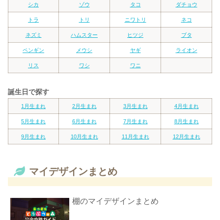
シカ
ゾウ
タコ
ダチョウ
トラ
トリ
ニワトリ
ネコ
ネズミ
ハムスター
ヒツジ
ブタ
ペンギン
メウシ
ヤギ
ライオン
リス
ワシ
ワニ
誕生日で探す
1月生まれ
2月生まれ
3月生まれ
4月生まれ
5月生まれ
6月生まれ
7月生まれ
8月生まれ
9月生まれ
10月生まれ
11月生まれ
12月生まれ
マイデザインまとめ
棚のマイデザインまとめ