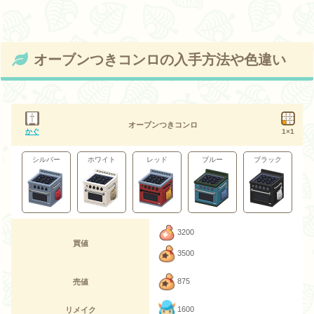
オーブンつきコンロの入手方法や色違い
オーブンつきコンロ
かぐ
1×1
シルバー
ホワイト
レッド
ブルー
ブラック
3200
買値
3500
875
売値
1600
リメイク