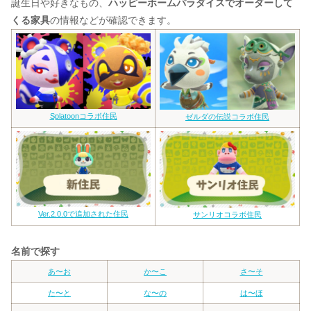
誕生日や好きなもの、
ハッピーホームパラダイスでオーダーして
くる家具
の情報などが確認できます。
Splatoonコラボ住民
ゼルダの伝説コラボ住民
Ver.2.0.0で追加された住民
サンリオコラボ住民
名前で探す
あ〜お
か〜こ
さ〜そ
た〜と
な〜の
は〜ほ