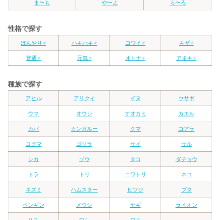
ま〜も
や〜よ
ら〜ろ
性格で探す
ぼんやり♂
ハキハキ♂
コワイ♂
キザ♂
普通♀
元気♀
オトナ♀
アネキ♀
種族で探す
アヒル
アリクイ
イヌ
ウサギ
ウマ
オウシ
オオカミ
カエル
カバ
カンガルー
クマ
コアラ
コグマ
ゴリラ
サイ
サル
シカ
ゾウ
タコ
ダチョウ
トラ
トリ
ニワトリ
ネコ
ネズミ
ハムスター
ヒツジ
ブタ
ペンギン
メウシ
ヤギ
ライオン