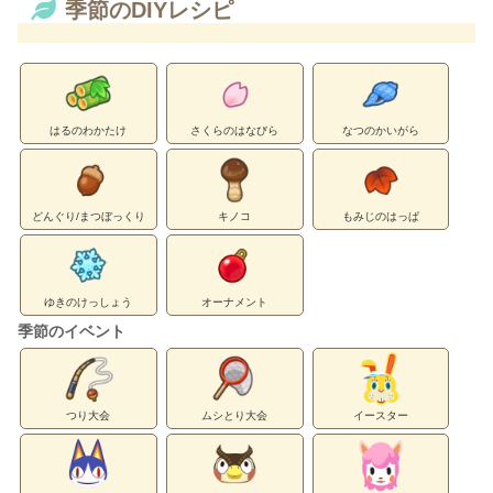
季節のDIYレシピ
はるのわかたけ
さくらのはなびら
なつのかいがら
どんぐり/まつぼっくり
キノコ
もみじのはっぱ
ゆきのけっしょう
オーナメント
季節のイベント
つり大会
ムシとり大会
イースター