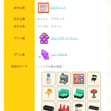
けけチャイナ
好きな曲
好きな服
キュート、アクティブ
好きな色
パープル、グリーン
はんそでチャイナふく
デフォ服
ぶどうのかさ
デフォ傘
別荘のテーマ
いくらでも飲み放題！