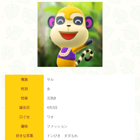
種族
サル
性別
女
性格
元気B
誕生日
4月2日
口ぐせ
ワオ
趣味
ファッション
好きな言葉
ドンびき ダダもれ