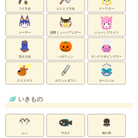
つり大会
ムシとり大会
イースター
メーデー
国際ミュージアムデー
ジューンブライド
花火大会
ハロウィン
サンクスギビングデー
クリスマス
カウントダウン
カーニバル
いきもの
ムシ
サカナ
海の幸