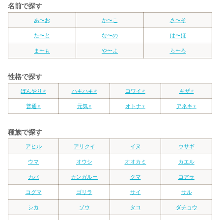
名前で探す
あ〜お
か〜こ
さ〜そ
た〜と
な〜の
は〜ほ
ま〜も
や〜よ
ら〜ろ
性格で探す
ぼんやり♂
ハキハキ♂
コワイ♂
キザ♂
普通♀
元気♀
オトナ♀
アネキ♀
種族で探す
アヒル
アリクイ
イヌ
ウサギ
ウマ
オウシ
オオカミ
カエル
カバ
カンガルー
クマ
コアラ
コグマ
ゴリラ
サイ
サル
シカ
ゾウ
タコ
ダチョウ