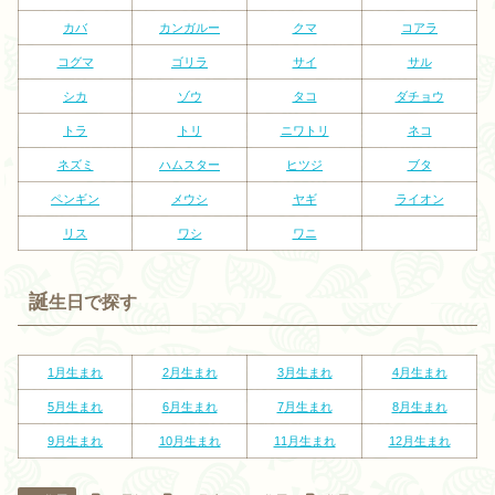
カバ
カンガルー
クマ
コアラ
コグマ
ゴリラ
サイ
サル
シカ
ゾウ
タコ
ダチョウ
トラ
トリ
ニワトリ
ネコ
ネズミ
ハムスター
ヒツジ
ブタ
ペンギン
メウシ
ヤギ
ライオン
リス
ワシ
ワニ
誕
生日で探す
1月生まれ
2
月生まれ
3
月生まれ
4
月生まれ
5
月生まれ
6
月生まれ
7
月生まれ
8
月生まれ
9
月生まれ
10
月生まれ
11
月生まれ
12
月生まれ