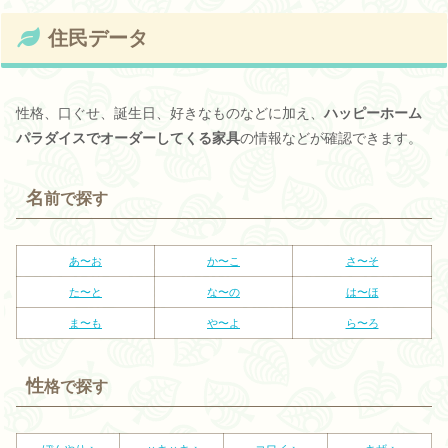
住民データ
性格、口ぐせ、誕生日、好きなものなどに加え、
ハッピーホーム
パラダイスでオーダーしてくる家具
の情報などが確認できます。
名
前で探す
あ〜お
か〜こ
さ〜そ
た〜と
な〜の
は〜ほ
ま〜も
や〜よ
ら〜ろ
性
格で探す