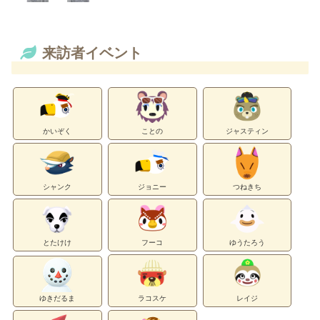
来訪者イベント
かいぞく
ことの
ジャスティン
シャンク
ジョニー
つねきち
とたけけ
フーコ
ゆうたろう
ゆきだるま
ラコスケ
レイジ