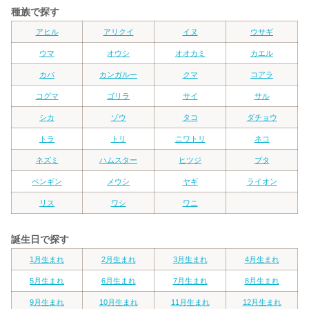
種族で探す
アヒル
アリクイ
イヌ
ウサギ
ウマ
オウシ
オオカミ
カエル
カバ
カンガルー
クマ
コアラ
コグマ
ゴリラ
サイ
サル
シカ
ゾウ
タコ
ダチョウ
トラ
トリ
ニワトリ
ネコ
ネズミ
ハムスター
ヒツジ
ブタ
ペンギン
メウシ
ヤギ
ライオン
リス
ワシ
ワニ
誕生日で探す
1月生まれ
2月生まれ
3月生まれ
4月生まれ
5月生まれ
6月生まれ
7月生まれ
8月生まれ
9月生まれ
10月生まれ
11月生まれ
12月生まれ