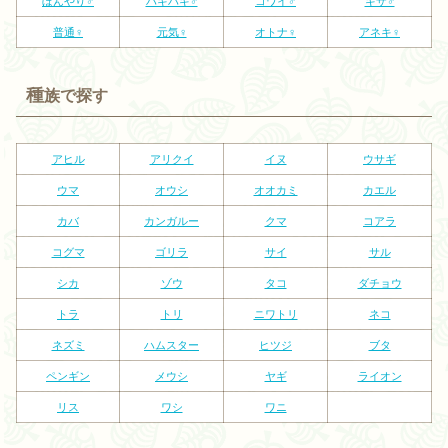
ぼんやり♂
ハキハキ♂
コワイ♂
キザ♂
普通♀
元気♀
オトナ♀
アネキ♀
種
族で探す
アヒル
アリクイ
イヌ
ウサギ
ウマ
オウシ
オオカミ
カエル
カバ
カンガルー
クマ
コアラ
コグマ
ゴリラ
サイ
サル
シカ
ゾウ
タコ
ダチョウ
トラ
トリ
ニワトリ
ネコ
ネズミ
ハムスター
ヒツジ
ブタ
ペンギン
メウシ
ヤギ
ライオン
リス
ワシ
ワニ