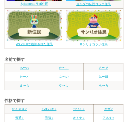
Splatoonコラボ住民
ゼルダの伝説コラボ住民
Ver.2.0.0で追加された住民
サンリオコラボ住民
名前で探す
あ〜お
か〜こ
さ〜そ
た〜と
な〜の
は〜ほ
ま〜も
や〜よ
ら〜ろ
性格で探す
ぼんやり♂
ハキハキ♂
コワイ♂
キザ♂
普通♀
元気♀
オトナ♀
アネキ♀