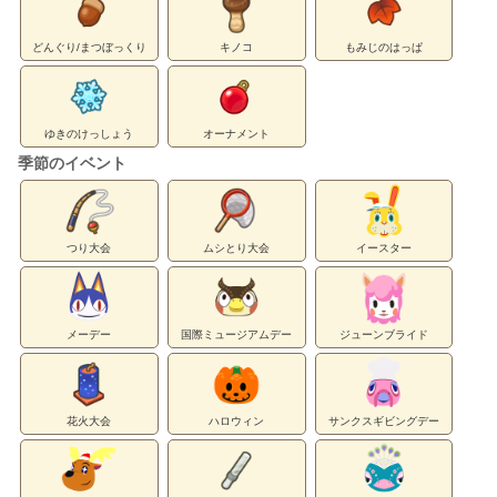
どんぐり/まつぼっくり
キノコ
もみじのはっぱ
ゆきのけっしょう
オーナメント
季節のイベント
つり大会
ムシとり大会
イースター
メーデー
国際ミュージアムデー
ジューンブライド
花火大会
ハロウィン
サンクスギビングデー