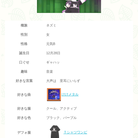
種族
ネズミ
性別
女
性格
元気B
誕生日
12月28日
口ぐせ
ギャハッ
趣味
音楽
好きな言葉
大声は 里耳にいらず
けけメタル
好きな曲
好きな服
クール、アクティブ
好きな色
ブラック、パープル
Ｔシャツワンピ
デフォ服