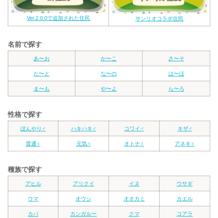
Ver.2.0.0で追加された住民
サンリオコラボ住民
名前で探す
あ〜お
か〜こ
さ〜そ
た〜と
な〜の
は〜ほ
ま〜も
や〜よ
ら〜ろ
性格で探す
ぼんやり♂
ハキハキ♂
コワイ♂
キザ♂
普通♀
元気♀
オトナ♀
アネキ♀
種族で探す
アヒル
アリクイ
イヌ
ウサギ
ウマ
オウシ
オオカミ
カエル
カバ
カンガルー
クマ
コアラ