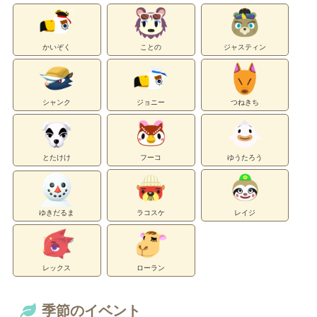
かいぞく
ことの
ジャスティン
シャンク
ジョニー
つねきち
とたけけ
フーコ
ゆうたろう
ゆきだるま
ラコスケ
レイジ
レックス
ローラン
季節のイベント