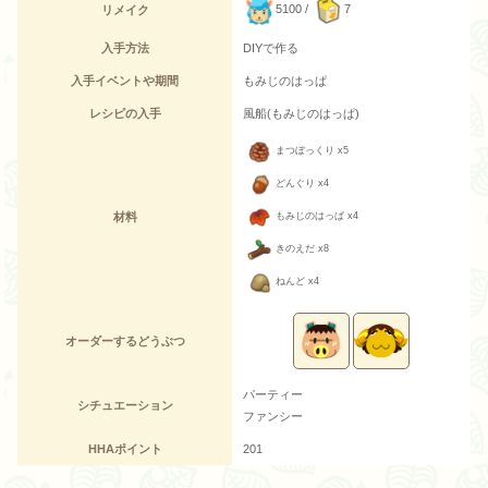
5100 /
7
リメイク
入手方法
DIYで作る
入手イベントや期間
もみじのはっぱ
レシピの入手
風船(もみじのはっぱ)
まつぼっくり x5
どんぐり x4
材料
もみじのはっぱ x4
きのえだ x8
ねんど x4
オーダーするどうぶつ
パーティー
シチュエーション
ファンシー
HHAポイント
201