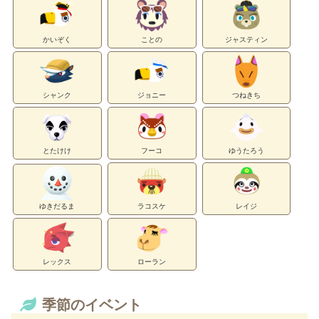
かいぞく
ことの
ジャスティン
シャンク
ジョニー
つねきち
とたけけ
フーコ
ゆうたろう
ゆきだるま
ラコスケ
レイジ
レックス
ローラン
季節のイベント