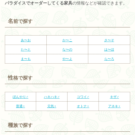
パラダイスでオーダーしてくる家具
の情報などが確認できます。
名
前で探す
あ〜お
か〜こ
さ〜そ
た〜と
な〜の
は〜ほ
ま〜も
や〜よ
ら〜ろ
性
格で探す
ぼんやり♂
ハキハキ♂
コワイ♂
キザ♂
普通♀
元気♀
オトナ♀
アネキ♀
種
族で探す