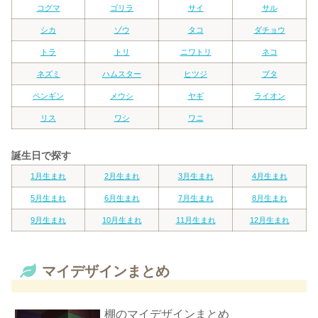
コグマ
ゴリラ
サイ
サル
シカ
ゾウ
タコ
ダチョウ
トラ
トリ
ニワトリ
ネコ
ネズミ
ハムスター
ヒツジ
ブタ
ペンギン
メウシ
ヤギ
ライオン
リス
ワシ
ワニ
誕生日で探す
1月生まれ
2月生まれ
3月生まれ
4月生まれ
5月生まれ
6月生まれ
7月生まれ
8月生まれ
9月生まれ
10月生まれ
11月生まれ
12月生まれ
マイデザインまとめ
棚のマイデザインまとめ