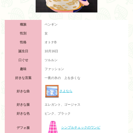
種族
ペンギン
性別
女
性格
オトナB
誕生日
10月16日
口ぐせ
ツルルン
趣味
ファッション
好きな言葉
一夜の氷の 上を歩くな
さよなら
好きな曲
好きな服
エレガント、ゴージャス
好きな色
ピンク、ブラック
シンプルチェックのワンピ
デフォ服