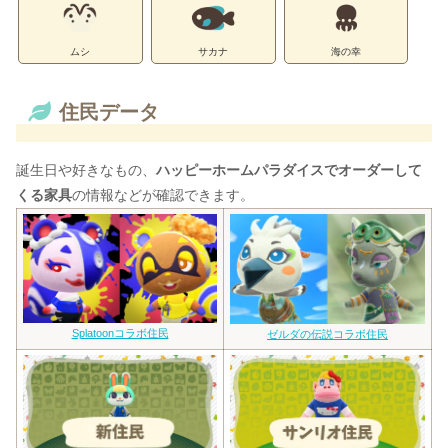
ムシ
サカナ
海の幸
住民データ
誕生日や好きなもの、
ハッピーホームパラダイスでオーダーして
くる家具
の情報などが確認できます。
Splatoonコラボ住民
ゼルダの伝説コラボ住民