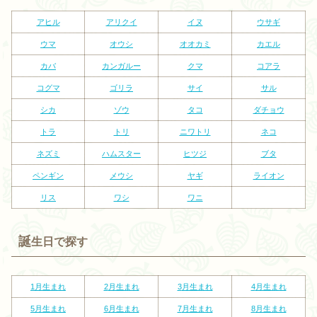
アヒル
アリクイ
イヌ
ウサギ
ウマ
オウシ
オオカミ
カエル
カバ
カンガルー
クマ
コアラ
コグマ
ゴリラ
サイ
サル
シカ
ゾウ
タコ
ダチョウ
トラ
トリ
ニワトリ
ネコ
ネズミ
ハムスター
ヒツジ
ブタ
ペンギン
メウシ
ヤギ
ライオン
リス
ワシ
ワニ
誕
生日で探す
1月生まれ
2
月生まれ
3
月生まれ
4
月生まれ
5
月生まれ
6
月生まれ
7
月生まれ
8
月生まれ