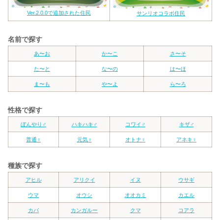
Ver.2.0.0で追加された住民
サンリオコラボ住民
名前で探す
あ〜お
か〜こ
さ〜そ
た〜と
な〜の
は〜ほ
ま〜も
や〜よ
ら〜ろ
性格で探す
ぼんやり♂
ハキハキ♂
コワイ♂
キザ♂
普通♀
元気♀
オトナ♀
アネキ♀
種族で探す
アヒル
アリクイ
イヌ
ウサギ
ウマ
オウシ
オオカミ
カエル
カバ
カンガルー
クマ
コアラ