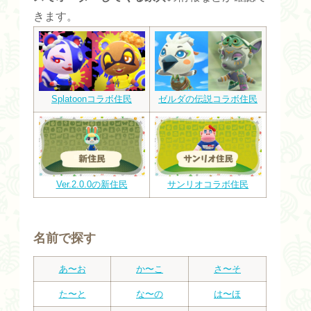
きます。
Splatoonコラボ住民
ゼルダの伝説コラボ住民
Ver.2.0.0の新住民
サンリオコラボ住民
名前で探す
あ〜お
か〜こ
さ〜そ
た〜と
な〜の
は〜ほ