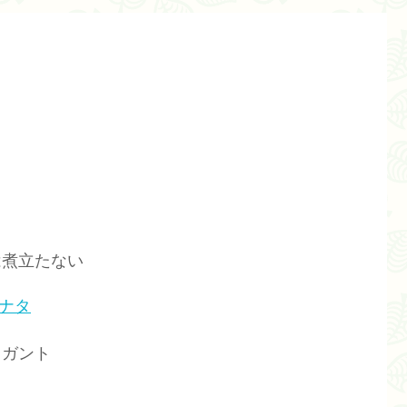
は煮立たない
ナタ
レガント
ド