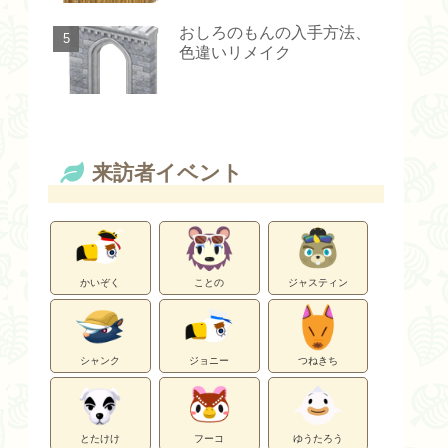
おしろのもんの入手方法、
色違いリメイク
来訪者イベント
かいぞく
ことの
ジャスティン
シャンク
ジョニー
つねきち
とたけけ
フーコ
ゆうたろう