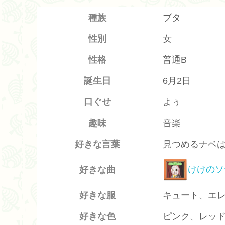
種族
ブタ
性別
女
性格
普通B
誕生日
6月2日
口ぐせ
よぅ
趣味
音楽
好きな言葉
見つめるナベ
けけのソ
好きな曲
好きな服
キュート、エ
好きな色
ピンク、レッ