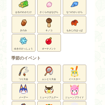
はるのわかたけ
さくらのはなびら
なつのかいがら
きのみ
キノコ
もみじのはっぱ
ゆきのけっしょう
オーナメント
季節のイベント
つり大会
ムシとり大会
イースター
メーデー
ミュージアムデー
ジューンブライド