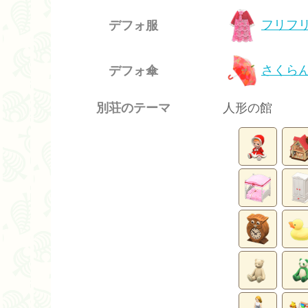
フリフ
デフォ服
さくら
デフォ傘
別荘のテーマ
人形の館