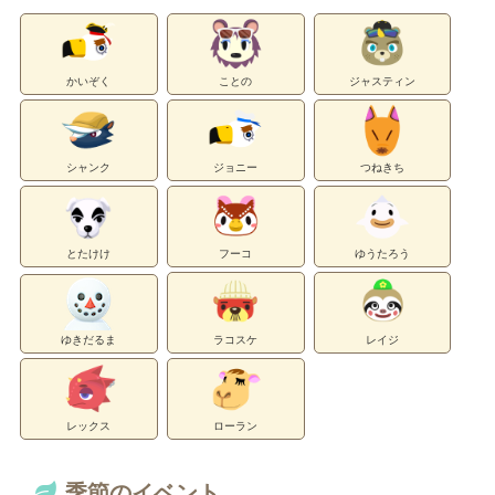
かいぞく
ことの
ジャスティン
シャンク
ジョニー
つねきち
とたけけ
フーコ
ゆうたろう
ゆきだるま
ラコスケ
レイジ
レックス
ローラン
季節のイベント