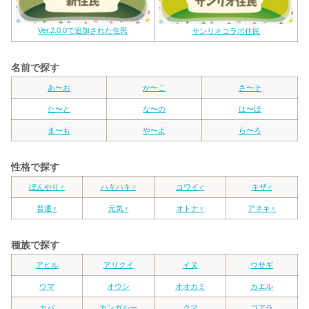
Ver.2.0.0で追加された住民
サンリオコラボ住民
名前で探す
あ〜お
か〜こ
さ〜そ
た〜と
な〜の
は〜ほ
ま〜も
や〜よ
ら〜ろ
性格で探す
ぼんやり♂
ハキハキ♂
コワイ♂
キザ♂
普通♀
元気♀
オトナ♀
アネキ♀
種族で探す
アヒル
アリクイ
イヌ
ウサギ
ウマ
オウシ
オオカミ
カエル
カバ
カンガルー
クマ
コアラ