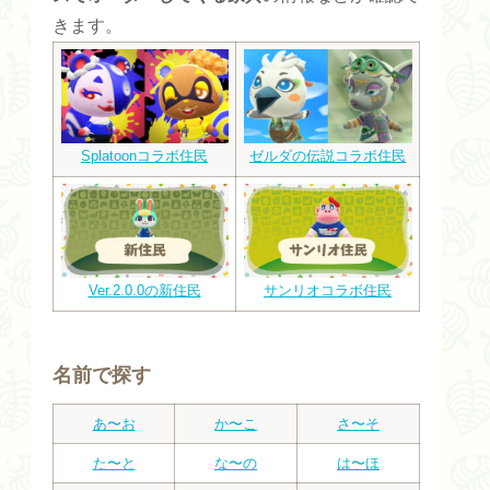
きます。
Splatoonコラボ住民
ゼルダの伝説コラボ住民
Ver.2.0.0の新住民
サンリオコラボ住民
名前で探す
あ〜お
か〜こ
さ〜そ
た〜と
な〜の
は〜ほ