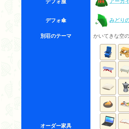
アーガ
デフォ服
みどり
デフォ傘
別荘のテーマ
かいてきな空
オーダー家具