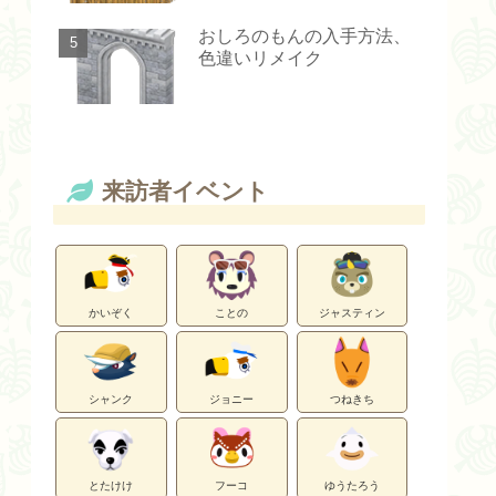
おしろのもんの入手方法、
色違いリメイク
来訪者イベント
かいぞく
ことの
ジャスティン
シャンク
ジョニー
つねきち
とたけけ
フーコ
ゆうたろう