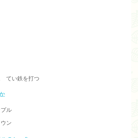
に てい鉄を打つ
か
ンプル
ラウン