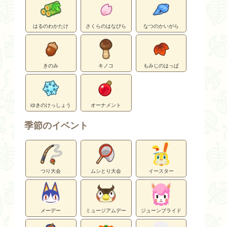
はるのわかたけ
さくらのはなびら
なつのかいがら
きのみ
キノコ
もみじのはっぱ
ゆきのけっしょう
オーナメント
季節のイベント
つり大会
ムシとり大会
イースター
メーデー
ミュージアムデー
ジューンブライド