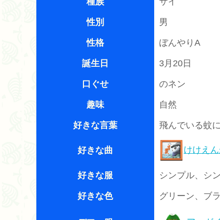
種族
サイ
性別
男
性格
ぼんやりA
誕生日
3月20日
口ぐせ
のネン
趣味
自然
好きな言葉
飛んでいる蚊
けけえん
好きな曲
好きな服
シンプル、シ
好きな色
グリーン、ブ