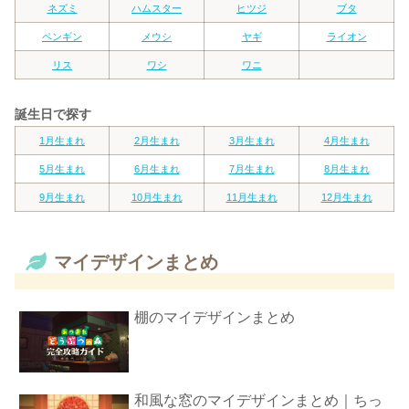
ネズミ
ハムスター
ヒツジ
ブタ
ペンギン
メウシ
ヤギ
ライオン
リス
ワシ
ワニ
誕生日で探す
1月生まれ
2月生まれ
3月生まれ
4月生まれ
5月生まれ
6月生まれ
7月生まれ
8月生まれ
9月生まれ
10月生まれ
11月生まれ
12月生まれ
マイデザインまとめ
棚のマイデザインまとめ
和風な窓のマイデザインまとめ｜ちっ