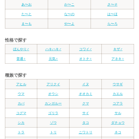
あ〜お
か〜こ
さ〜そ
た〜と
な〜の
は〜ほ
ま〜も
や〜よ
ら〜ろ
性格で探す
ぼんやり♂
ハキハキ♂
コワイ♂
キザ♂
普通♀
元気♀
オトナ♀
アネキ♀
種族で探す
アヒル
アリクイ
イヌ
ウサギ
ウマ
オウシ
オオカミ
カエル
カバ
カンガルー
クマ
コアラ
コグマ
ゴリラ
サイ
サル
シカ
ゾウ
タコ
ダチョウ
トラ
トリ
ニワトリ
ネコ