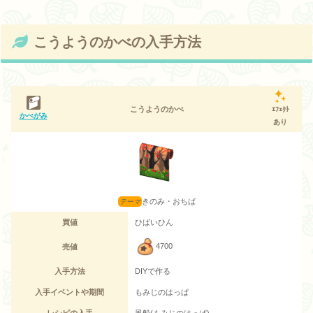
こうようのかべの入手方法
こうようのかべ
ｴﾌｪｸﾄ
かべがみ
あり
きのみ・おちば
買値
ひばいひん
4700
売値
入手方法
DIYで作る
入手イベントや期間
もみじのはっぱ
レシピの入手
風船(もみじのはっぱ)