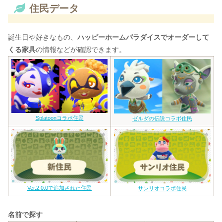
住民データ
誕生日や好きなもの、
ハッピーホームパラダイスでオーダーして
くる家具
の情報などが確認できます。
Splatoonコラボ住民
ゼルダの伝説コラボ住民
Ver.2.0.0で追加された住民
サンリオコラボ住民
名前で探す