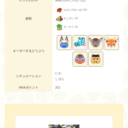
もみじのはっぱ x10
材料
もくざい x5
ざっそう x5
オーダーするどうぶつ
にわ
シチュエーション
しぜん
HHAポイント
201