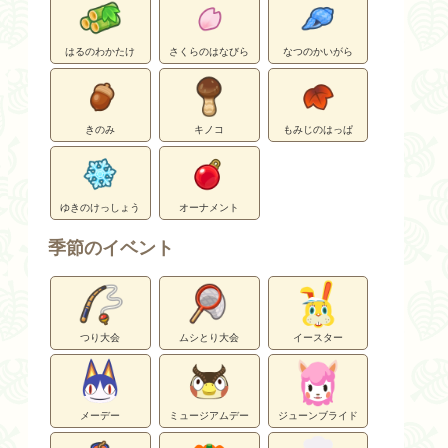
はるのわかたけ
さくらのはなびら
なつのかいがら
きのみ
キノコ
もみじのはっぱ
ゆきのけっしょう
オーナメント
季節のイベント
つり大会
ムシとり大会
イースター
メーデー
ミュージアムデー
ジューンブライド