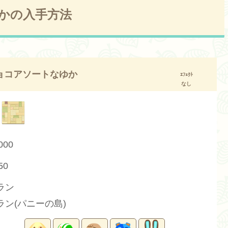
かの入手方法
ョコアソートなゆか
ｴﾌｪｸﾄ
なし
000
50
ラン
ラン(パニーの島)