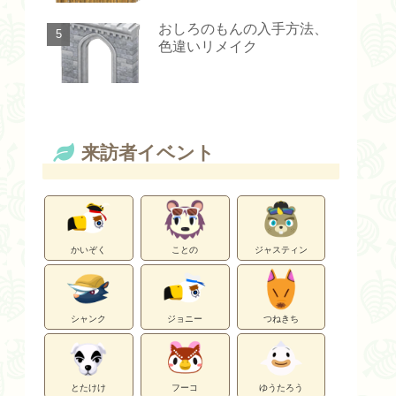
おしろのもんの入手方法、
色違いリメイク
来訪者イベント
かいぞく
ことの
ジャスティン
シャンク
ジョニー
つねきち
とたけけ
フーコ
ゆうたろう