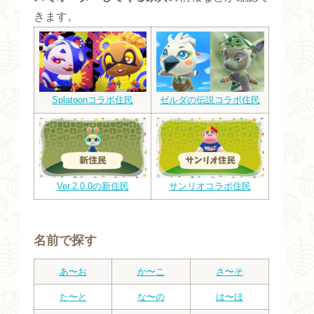
きます。
Splatoonコラボ住民
ゼルダの伝説コラボ住民
Ver.2.0.0の新住民
サンリオコラボ住民
名前で探す
あ〜お
か〜こ
さ〜そ
た〜と
な〜の
は〜ほ