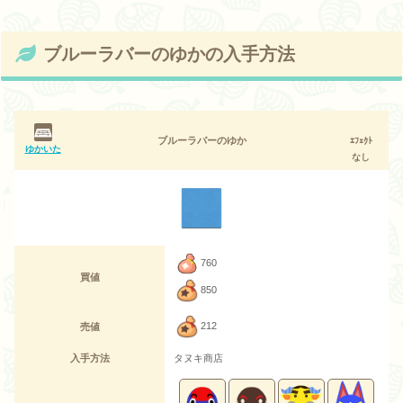
ブルーラバーのゆかの入手方法
ブルーラバーのゆか
ｴﾌｪｸﾄ
ゆかいた
なし
760
買値
850
212
売値
入手方法
タヌキ商店