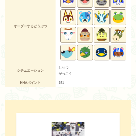
オーダーするどうぶつ
しせつ
シチュエーション
がっこう
HHAポイント
151