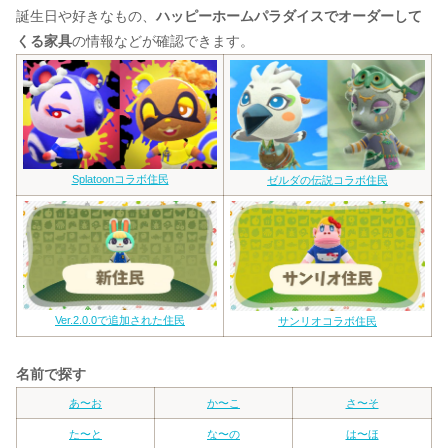
誕生日や好きなもの、
ハッピーホームパラダイスでオーダーして
くる家具
の情報などが確認できます。
Splatoonコラボ住民
ゼルダの伝説コラボ住民
Ver.2.0.0で追加された住民
サンリオコラボ住民
名前で探す
あ〜お
か〜こ
さ〜そ
た〜と
な〜の
は〜ほ