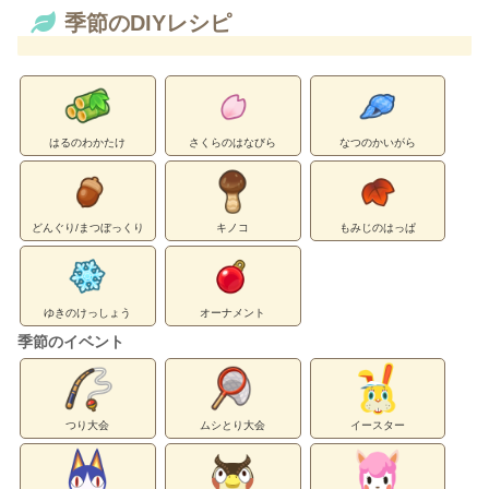
季節のDIYレシピ
はるのわかたけ
さくらのはなびら
なつのかいがら
どんぐり/まつぼっくり
キノコ
もみじのはっぱ
ゆきのけっしょう
オーナメント
季節のイベント
つり大会
ムシとり大会
イースター