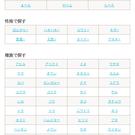
ま〜も
や〜よ
ら〜ろ
性格で探す
ぼんやり♂
ハキハキ♂
コワイ♂
キザ♂
普通♀
元気♀
オトナ♀
アネキ♀
種族で探す
アヒル
アリクイ
イヌ
ウサギ
ウマ
オウシ
オオカミ
カエル
カバ
カンガルー
クマ
コアラ
コグマ
ゴリラ
サイ
サル
シカ
ゾウ
タコ
ダチョウ
トラ
トリ
ニワトリ
ネコ
ネズミ
ハムスター
ヒツジ
ブタ
ペンギン
メウシ
ヤギ
ライオン