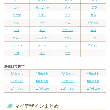
カバ
カンガルー
クマ
コアラ
コグマ
ゴリラ
サイ
サル
シカ
ゾウ
タコ
ダチョウ
トラ
トリ
ニワトリ
ネコ
ネズミ
ハムスター
ヒツジ
ブタ
ペンギン
メウシ
ヤギ
ライオン
リス
ワシ
ワニ
誕生日で探す
1月生まれ
2月生まれ
3月生まれ
4月生まれ
5月生まれ
6月生まれ
7月生まれ
8月生まれ
9月生まれ
10月生まれ
11月生まれ
12月生まれ
マイデザインまとめ