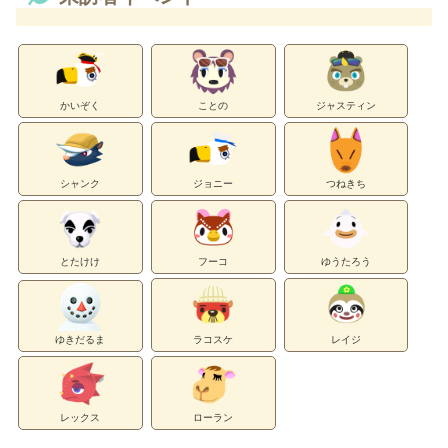
かいぞく
ことの
ジャスティン
シャンク
ジョニー
つねきち
とたけけ
フーコ
ゆうたろう
ゆきだるま
ラコスケ
レイジ
レックス
ローラン