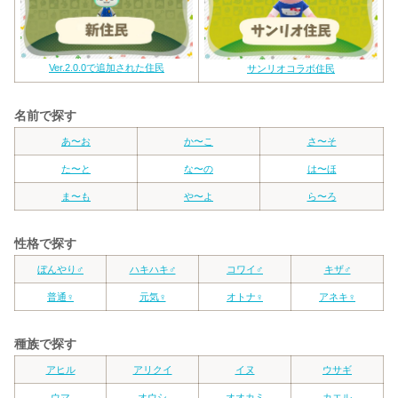
Ver.2.0.0で追加された住民
サンリオコラボ住民
名前で探す
あ〜お
か〜こ
さ〜そ
た〜と
な〜の
は〜ほ
ま〜も
や〜よ
ら〜ろ
性格で探す
ぼんやり♂
ハキハキ♂
コワイ♂
キザ♂
普通♀
元気♀
オトナ♀
アネキ♀
種族で探す
アヒル
アリクイ
イヌ
ウサギ
ウマ
オウシ
オオカミ
カエル