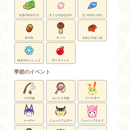
はるのわかたけ
さくらのはなびら
なつのかいがら
きのみ
キノコ
もみじのはっぱ
ゆきのけっしょう
オーナメント
季節のイベント
つり大会
ムシとり大会
イースター
メーデー
ミュージアムデー
ジューンブライド