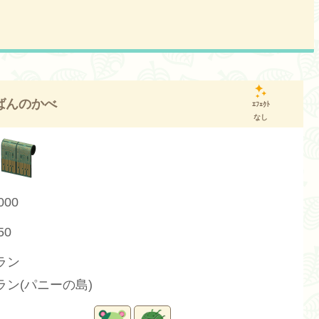
ばんのかべ
ｴﾌｪｸﾄ
なし
000
50
ラン
ラン(パニーの島)