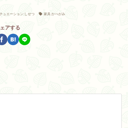
チュエーション:しせつ
家具:かべがみ
ェアする