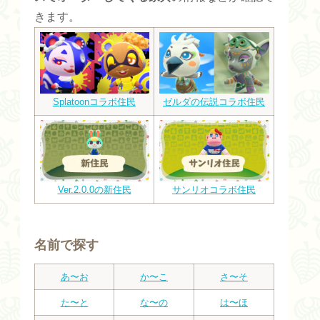
きます。
Splatoonコラボ住民
ゼルダの伝説コラボ住民
Ver.2.0.0の新住民
サンリオコラボ住民
名前で探す
あ〜お
か〜こ
さ〜そ
た〜と
な〜の
は〜ほ