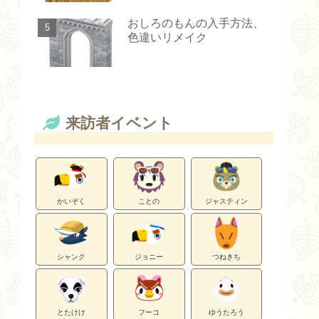
おしろのもんの入手方法、
色違いリメイク
来訪者イベント
かいぞく
ことの
ジャスティン
シャンク
ジョニー
つねきち
とたけけ
フーコ
ゆうたろう