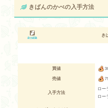
きばんのかべの入手方法
き
かべがみ
買値
3
売値
7
ロー
入手方法
ロー