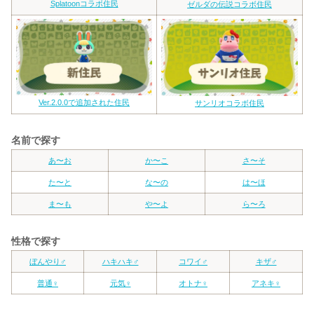
Splatoonコラボ住民
ゼルダの伝説コラボ住民
Ver.2.0.0で追加された住民
サンリオコラボ住民
名前で探す
あ〜お
か〜こ
さ〜そ
た〜と
な〜の
は〜ほ
ま〜も
や〜よ
ら〜ろ
性格で探す
ぼんやり♂
ハキハキ♂
コワイ♂
キザ♂
普通♀
元気♀
オトナ♀
アネキ♀