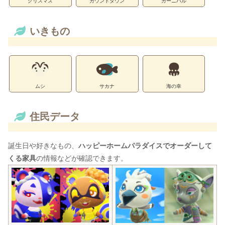
クリスマス
カウントダウン
カーニバル
いきもの
ムシ
サカナ
海の幸
住民データ
誕生日や好きなもの、
ハッピーホームパラダイスでオーダーして
くる家具
の情報などが確認できます。