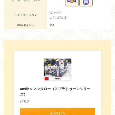
ガレージ
シチュエーション
こうじげんば
HHAポイント
151
amiibo マンタロー（スプラトゥーンシリー
ズ）
任天堂
Amazon