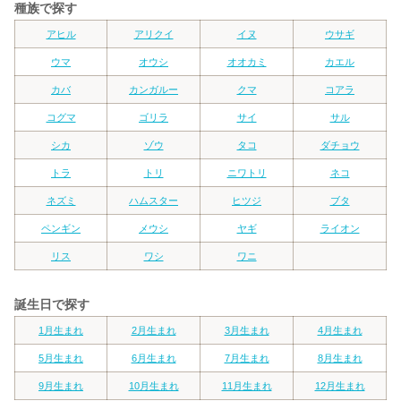
種族で探す
アヒル
アリクイ
イヌ
ウサギ
ウマ
オウシ
オオカミ
カエル
カバ
カンガルー
クマ
コアラ
コグマ
ゴリラ
サイ
サル
シカ
ゾウ
タコ
ダチョウ
トラ
トリ
ニワトリ
ネコ
ネズミ
ハムスター
ヒツジ
ブタ
ペンギン
メウシ
ヤギ
ライオン
リス
ワシ
ワニ
誕生日で探す
1月生まれ
2月生まれ
3月生まれ
4月生まれ
5月生まれ
6月生まれ
7月生まれ
8月生まれ
9月生まれ
10月生まれ
11月生まれ
12月生まれ