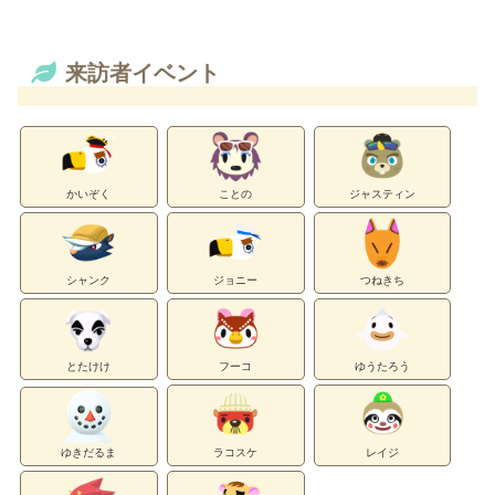
来訪者イベント
かいぞく
ことの
ジャスティン
シャンク
ジョニー
つねきち
とたけけ
フーコ
ゆうたろう
ゆきだるま
ラコスケ
レイジ