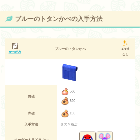
ブルーのトタンかべの入手方法
ブルーのトタンかべ
ｴﾌｪｸﾄ
かべがみ
なし
560
買値
620
155
売値
入手方法
タヌキ商店
オーダーするどうぶつ