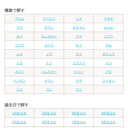
種族で探す
アヒル
アリクイ
イヌ
ウサギ
ウマ
オウシ
オオカミ
カエル
カバ
カンガルー
クマ
コアラ
コグマ
ゴリラ
サイ
サル
シカ
ゾウ
タコ
ダチョウ
トラ
トリ
ニワトリ
ネコ
ネズミ
ハムスター
ヒツジ
ブタ
ペンギン
メウシ
ヤギ
ライオン
リス
ワシ
ワニ
誕生日で探す
1月生まれ
2月生まれ
3月生まれ
4月生まれ
5月生まれ
6月生まれ
7月生まれ
8月生まれ