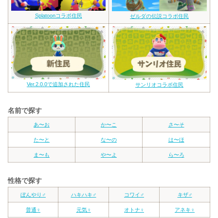
Splatoonコラボ住民
ゼルダの伝説コラボ住民
Ver.2.0.0で追加された住民
サンリオコラボ住民
名前で探す
あ〜お
か〜こ
さ〜そ
た〜と
な〜の
は〜ほ
ま〜も
や〜よ
ら〜ろ
性格で探す
ぼんやり♂
ハキハキ♂
コワイ♂
キザ♂
普通♀
元気♀
オトナ♀
アネキ♀