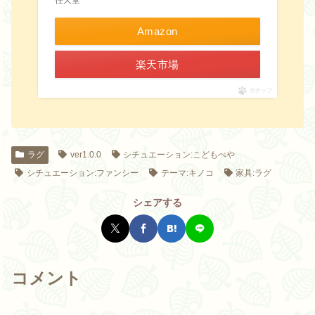
Amazon
楽天市場
ポチップ
ラグ
ver1.0.0
シチュエーション:こどもべや
シチュエーション:ファンシー
テーマ:キノコ
家具:ラグ
シェアする
コメント