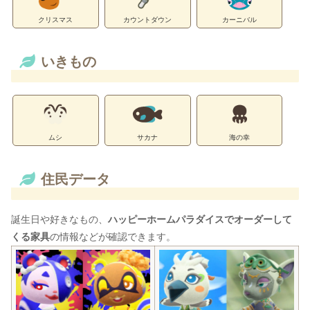
クリスマス
カウントダウン
カーニバル
いきもの
ムシ
サカナ
海の幸
住民データ
誕生日や好きなもの、
ハッピーホームパラダイスでオーダーして
くる家具
の情報などが確認できます。