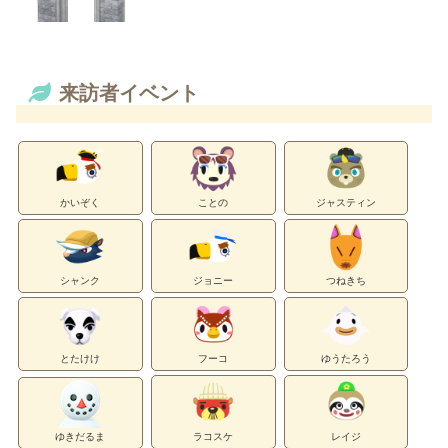
来訪者イベント
かいぞく
ことの
ジャスティン
シャンク
ジョニー
つねきち
とたけけ
フーコ
ゆうたろう
ゆきだるま
ラコスケ
レイジ