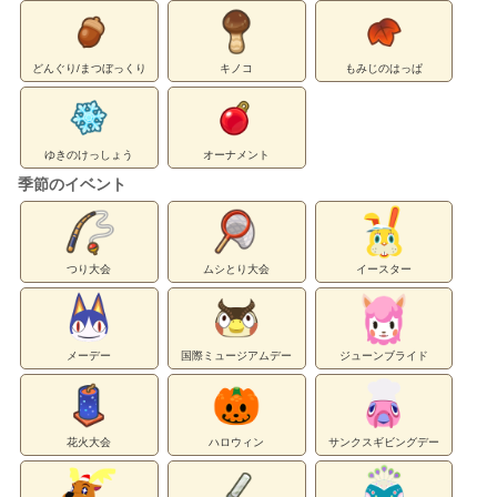
どんぐり/まつぼっくり
キノコ
もみじのはっぱ
ゆきのけっしょう
オーナメント
季節のイベント
つり大会
ムシとり大会
イースター
メーデー
国際ミュージアムデー
ジューンブライド
花火大会
ハロウィン
サンクスギビングデー