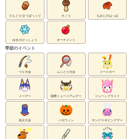
どんぐり/まつぼっくり
キノコ
もみじのはっぱ
ゆきのけっしょう
オーナメント
季節のイベント
つり大会
ムシとり大会
イースター
メーデー
国際ミュージアムデー
ジューンブライド
花火大会
ハロウィン
サンクスギビングデー