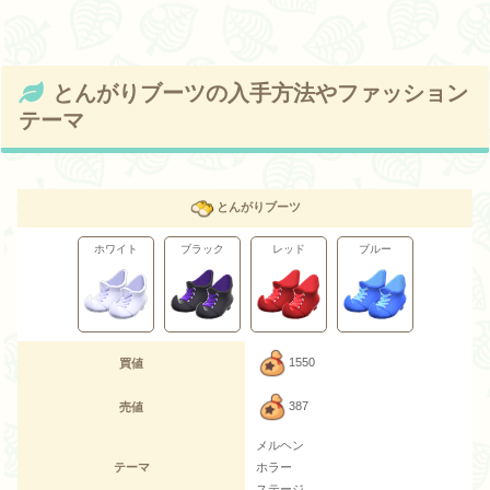
とんがりブーツの入手方法やファッション
テーマ
とんがりブーツ
ホワイト
ブラック
レッド
ブルー
1550
買値
387
売値
メルヘン
テーマ
ホラー
ステージ