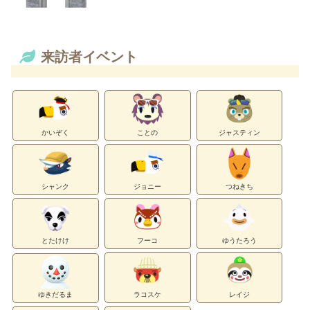
来訪者イベント
かいぞく
ことの
ジャスティン
シャンク
ジョニー
つねきち
とたけけ
フーコ
ゆうたろう
ゆきだるま
ラコスケ
レイジ