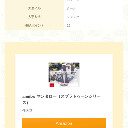
スタイル
クール
入手方法
シャンク
HHAポイント
23
amiibo マンタロー（スプラトゥーンシリー
ズ）
任天堂
Amazon