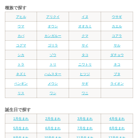
種族で探す
アヒル
アリクイ
イヌ
ウサギ
ウマ
オウシ
オオカミ
カエル
カバ
カンガルー
クマ
コアラ
コグマ
ゴリラ
サイ
サル
シカ
ゾウ
タコ
ダチョウ
トラ
トリ
ニワトリ
ネコ
ネズミ
ハムスター
ヒツジ
ブタ
ペンギン
メウシ
ヤギ
ライオン
リス
ワシ
ワニ
誕生日で探す
1月生まれ
2月生まれ
3月生まれ
4月生まれ
5月生まれ
6月生まれ
7月生まれ
8月生まれ
9月生まれ
10月生まれ
11月生まれ
12月生まれ