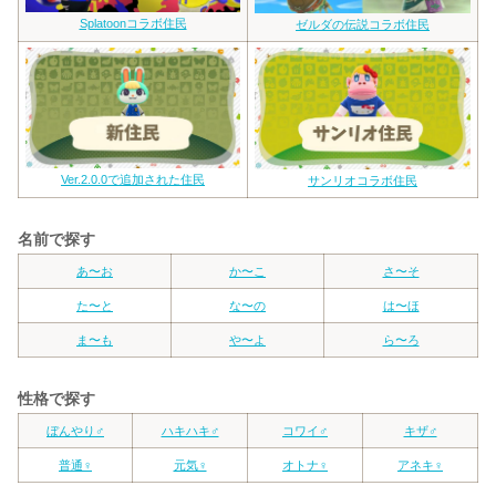
Splatoonコラボ住民
ゼルダの伝説コラボ住民
Ver.2.0.0で追加された住民
サンリオコラボ住民
名前で探す
あ〜お
か〜こ
さ〜そ
た〜と
な〜の
は〜ほ
ま〜も
や〜よ
ら〜ろ
性格で探す
ぼんやり♂
ハキハキ♂
コワイ♂
キザ♂
普通♀
元気♀
オトナ♀
アネキ♀