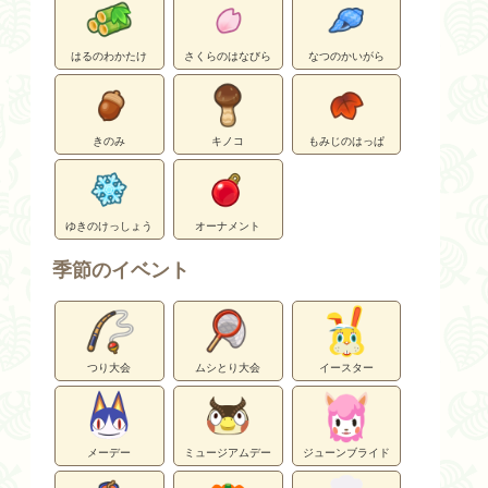
はるのわかたけ
さくらのはなびら
なつのかいがら
きのみ
キノコ
もみじのはっぱ
ゆきのけっしょう
オーナメント
季節のイベント
つり大会
ムシとり大会
イースター
メーデー
ミュージアムデー
ジューンブライド