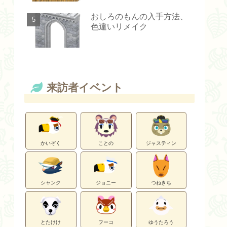
おしろのもんの入手方法、
色違いリメイク
来訪者イベント
かいぞく
ことの
ジャスティン
シャンク
ジョニー
つねきち
とたけけ
フーコ
ゆうたろう