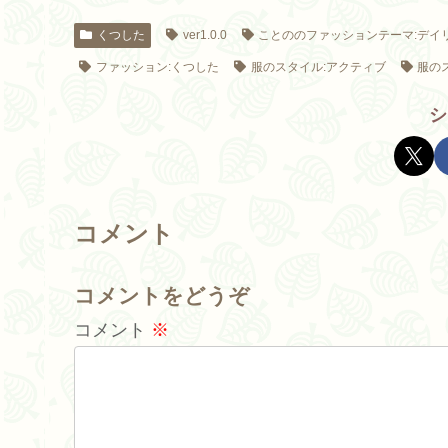
くつした
ver1.0.0
ことののファッションテーマ:デイ
ファッション:くつした
服のスタイル:アクティブ
服の
シ
コメント
コメントをどうぞ
コメント
※