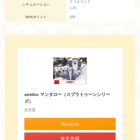
とうようふう
シチュエーション
にわ
HHAポイント
103
amiibo マンタロー（スプラトゥーンシリー
ズ）
任天堂
Amazon
楽天市場