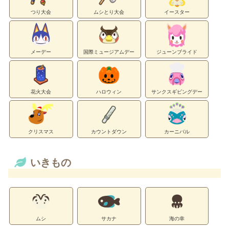
つり大会
ムシとり大会
イースター
メーデー
国際ミュージアムデー
ジューンブライド
花火大会
ハロウィン
サンクスギビングデー
クリスマス
カウントダウン
カーニバル
いきもの
ムシ
サカナ
海の幸