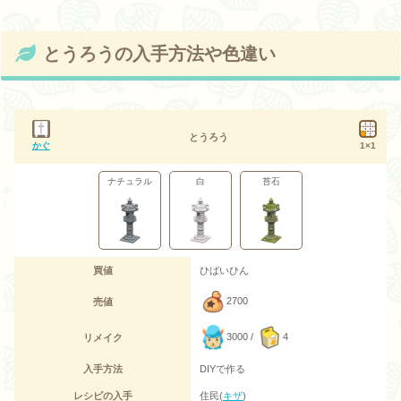
とうろうの入手方法や色違い
とうろう
かぐ
1×1
ナチュラル
白
苔石
買値
ひばいひん
2700
売値
3000 /
4
リメイク
入手方法
DIYで作る
レシピの入手
住民(
キザ
)