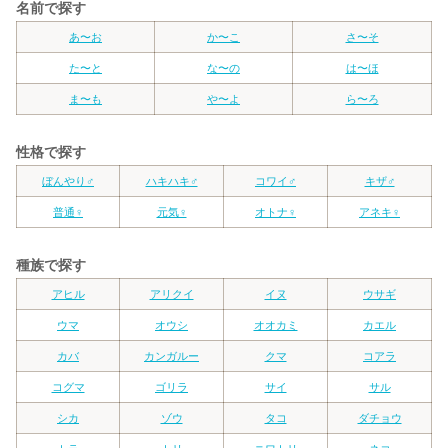
名前で探す
あ〜お
か〜こ
さ〜そ
た〜と
な〜の
は〜ほ
ま〜も
や〜よ
ら〜ろ
性格で探す
ぼんやり♂
ハキハキ♂
コワイ♂
キザ♂
普通♀
元気♀
オトナ♀
アネキ♀
種族で探す
アヒル
アリクイ
イヌ
ウサギ
ウマ
オウシ
オオカミ
カエル
カバ
カンガルー
クマ
コアラ
コグマ
ゴリラ
サイ
サル
シカ
ゾウ
タコ
ダチョウ