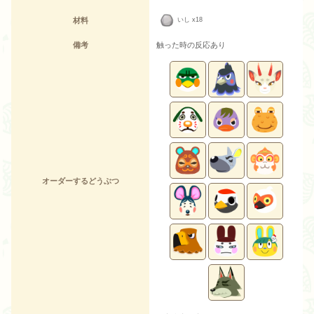
材料
いし x18
備考
触った時の反応あり
オーダーするどうぶつ