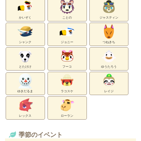
かいぞく
ことの
ジャスティン
シャンク
ジョニー
つねきち
とたけけ
フーコ
ゆうたろう
ゆきだるま
ラコスケ
レイジ
レックス
ローラン
季節のイベント