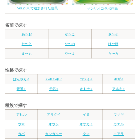
Ver.2.0.0で追加された住民
サンリオコラボ住民
名前で探す
あ〜お
か〜こ
さ〜そ
た〜と
な〜の
は〜ほ
ま〜も
や〜よ
ら〜ろ
性格で探す
ぼんやり♂
ハキハキ♂
コワイ♂
キザ♂
普通♀
元気♀
オトナ♀
アネキ♀
種族で探す
アヒル
アリクイ
イヌ
ウサギ
ウマ
オウシ
オオカミ
カエル
カバ
カンガルー
クマ
コアラ