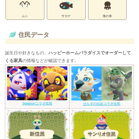
ムシ
サカナ
海の幸
住民データ
誕生日や好きなもの、
ハッピーホームパラダイスでオーダーして
くる家具
の情報などが確認できます。
Splatoonコラボ住民
ゼルダの伝説コラボ住民