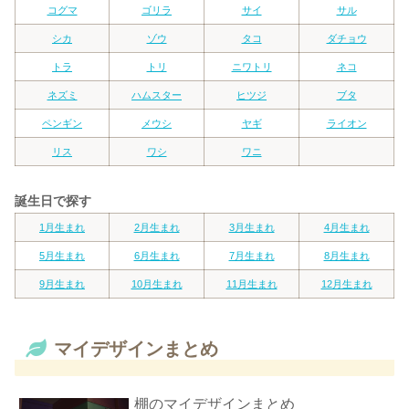
コグマ
ゴリラ
サイ
サル
シカ
ゾウ
タコ
ダチョウ
トラ
トリ
ニワトリ
ネコ
ネズミ
ハムスター
ヒツジ
ブタ
ペンギン
メウシ
ヤギ
ライオン
リス
ワシ
ワニ
誕生日で探す
1月生まれ
2月生まれ
3月生まれ
4月生まれ
5月生まれ
6月生まれ
7月生まれ
8月生まれ
9月生まれ
10月生まれ
11月生まれ
12月生まれ
マイデザインまとめ
棚のマイデザインまとめ