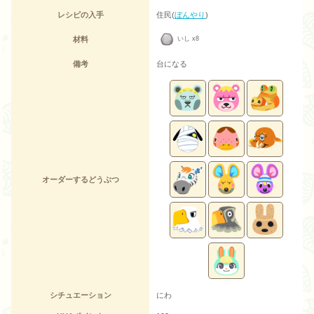
レシピの入手
住民(
ぼんやり
)
材料
いし x8
備考
台になる
オーダーするどうぶつ
シチュエーション
にわ