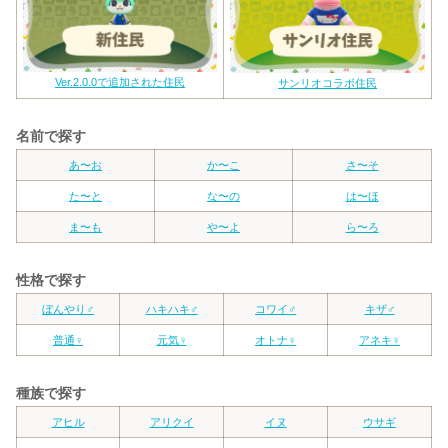
Ver.2.0.0で追加された住民
サンリオコラボ住民
名前で探す
あ〜お
か〜こ
さ〜そ
た〜と
な〜の
は〜ほ
ま〜も
や〜よ
ら〜ろ
性格で探す
ぼんやり♂
ハキハキ♂
コワイ♂
キザ♂
普通♀
元気♀
オトナ♀
アネキ♀
種族で探す
アヒル
アリクイ
イヌ
ウサギ