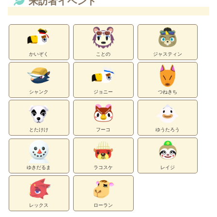
来訪者イベント
かいぞく
ことの
ジャスティン
シャンク
ジョニー
つねきち
とたけけ
フーコ
ゆうたろう
ゆきだるま
ラコスケ
レイジ
レックス
ローラン