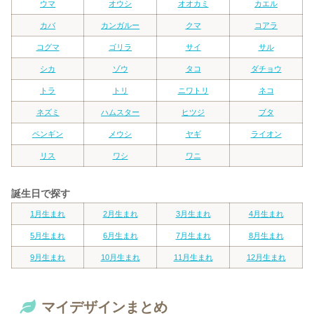
ウマ
オウシ
オオカミ
カエル
カバ
カンガルー
クマ
コアラ
コグマ
ゴリラ
サイ
サル
シカ
ゾウ
タコ
ダチョウ
トラ
トリ
ニワトリ
ネコ
ネズミ
ハムスター
ヒツジ
ブタ
ペンギン
メウシ
ヤギ
ライオン
リス
ワシ
ワニ
誕生日で探す
1月生まれ
2月生まれ
3月生まれ
4月生まれ
5月生まれ
6月生まれ
7月生まれ
8月生まれ
9月生まれ
10月生まれ
11月生まれ
12月生まれ
マイデザインまとめ