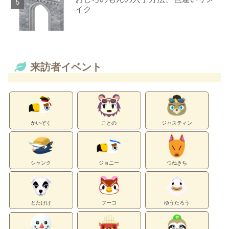
イク
来訪者イベント
かいぞく
ことの
ジャスティン
シャンク
ジョニー
つねきち
とたけけ
フーコ
ゆうたろう