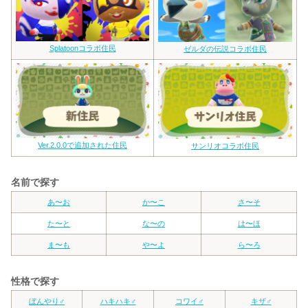
Splatoonコラボ住民
ゼルダの伝説コラボ住民
Ver.2.0.0で追加された住民
サンリオコラボ住民
名前で探す
あ〜お
か〜こ
さ〜そ
た〜と
な〜の
は〜ほ
ま〜も
や〜よ
ら〜ろ
性格で探す
ぼんやり♂
ハキハキ♂
コワイ♂
キザ♂