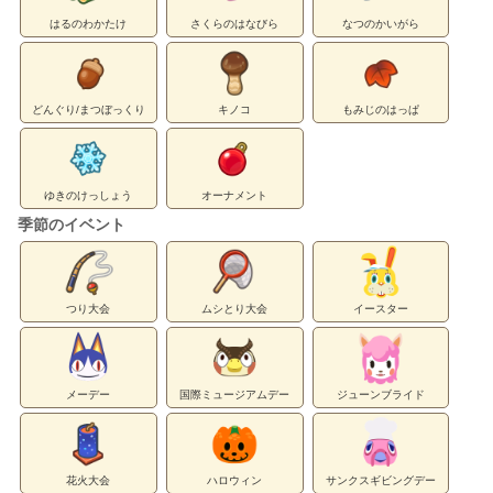
はるのわかたけ
さくらのはなびら
なつのかいがら
どんぐり/まつぼっくり
キノコ
もみじのはっぱ
ゆきのけっしょう
オーナメント
季節のイベント
つり大会
ムシとり大会
イースター
メーデー
国際ミュージアムデー
ジューンブライド
花火大会
ハロウィン
サンクスギビングデー