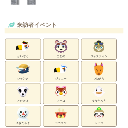
来訪者イベント
かいぞく
ことの
ジャスティン
シャンク
ジョニー
つねきち
とたけけ
フーコ
ゆうたろう
ゆきだるま
ラコスケ
レイジ