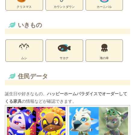
クリスマス
カウントダウン
カーニバル
いきもの
ムシ
サカナ
海の幸
住民データ
誕生日や好きなもの、
ハッピーホームパラダイスでオーダーして
くる家具
の情報などが確認できます。