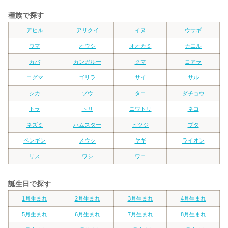
種族で探す
アヒル
アリクイ
イヌ
ウサギ
ウマ
オウシ
オオカミ
カエル
カバ
カンガルー
クマ
コアラ
コグマ
ゴリラ
サイ
サル
シカ
ゾウ
タコ
ダチョウ
トラ
トリ
ニワトリ
ネコ
ネズミ
ハムスター
ヒツジ
ブタ
ペンギン
メウシ
ヤギ
ライオン
リス
ワシ
ワニ
誕生日で探す
1月生まれ
2月生まれ
3月生まれ
4月生まれ
5月生まれ
6月生まれ
7月生まれ
8月生まれ