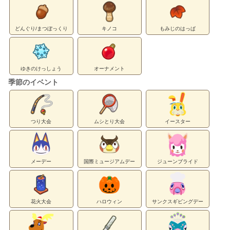
どんぐり/まつぼっくり
キノコ
もみじのはっぱ
ゆきのけっしょう
オーナメント
季節のイベント
つり大会
ムシとり大会
イースター
メーデー
国際ミュージアムデー
ジューンブライド
花火大会
ハロウィン
サンクスギビングデー