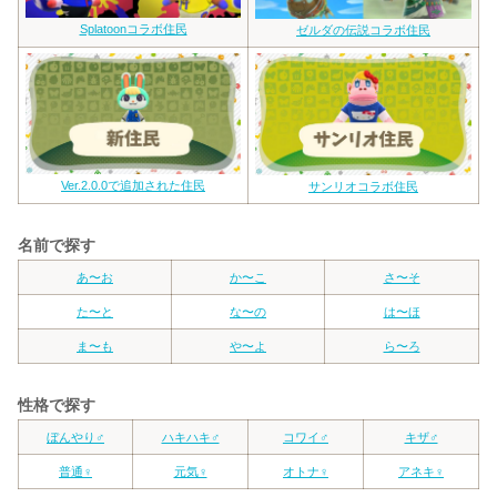
Splatoonコラボ住民
ゼルダの伝説コラボ住民
Ver.2.0.0で追加された住民
サンリオコラボ住民
名前で探す
あ〜お
か〜こ
さ〜そ
た〜と
な〜の
は〜ほ
ま〜も
や〜よ
ら〜ろ
性格で探す
ぼんやり♂
ハキハキ♂
コワイ♂
キザ♂
普通♀
元気♀
オトナ♀
アネキ♀