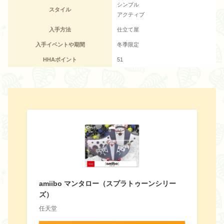
シンプル
スタイル
アクティブ
入手方法
仕立て屋
入手イベントや期間
冬季限定
HHAポイント
51
amiibo マンタロー（スプラトゥーンシリー
ズ）
任天堂