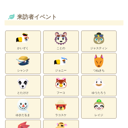
来訪者イベント
かいぞく
ことの
ジャスティン
シャンク
ジョニー
つねきち
とたけけ
フーコ
ゆうたろう
ゆきだるま
ラコスケ
レイジ