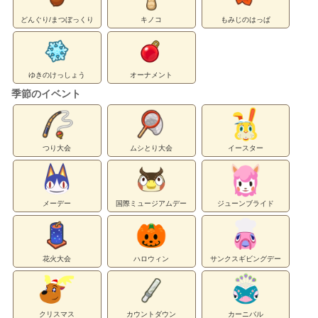
どんぐり/まつぼっくり
キノコ
もみじのはっぱ
ゆきのけっしょう
オーナメント
季節のイベント
つり大会
ムシとり大会
イースター
メーデー
国際ミュージアムデー
ジューンブライド
花火大会
ハロウィン
サンクスギビングデー
クリスマス
カウントダウン
カーニバル