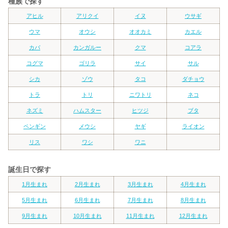
種族で探す
アヒル
アリクイ
イヌ
ウサギ
ウマ
オウシ
オオカミ
カエル
カバ
カンガルー
クマ
コアラ
コグマ
ゴリラ
サイ
サル
シカ
ゾウ
タコ
ダチョウ
トラ
トリ
ニワトリ
ネコ
ネズミ
ハムスター
ヒツジ
ブタ
ペンギン
メウシ
ヤギ
ライオン
リス
ワシ
ワニ
誕生日で探す
1月生まれ
2月生まれ
3月生まれ
4月生まれ
5月生まれ
6月生まれ
7月生まれ
8月生まれ
9月生まれ
10月生まれ
11月生まれ
12月生まれ