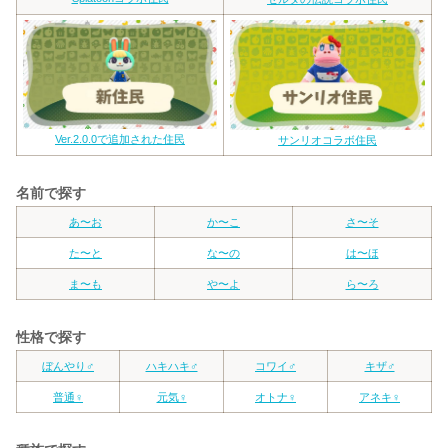
Ver.2.0.0で追加された住民
サンリオコラボ住民
名前で探す
あ〜お
か〜こ
さ〜そ
た〜と
な〜の
は〜ほ
ま〜も
や〜よ
ら〜ろ
性格で探す
ぼんやり♂
ハキハキ♂
コワイ♂
キザ♂
普通♀
元気♀
オトナ♀
アネキ♀