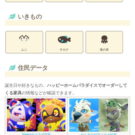
いきもの
ムシ
サカナ
海の幸
住民データ
誕生日や好きなもの、
ハッピーホームパラダイスでオーダーして
くる家具
の情報などが確認できます。
Splatoonコラボ住民
ゼルダの伝説コラボ住民